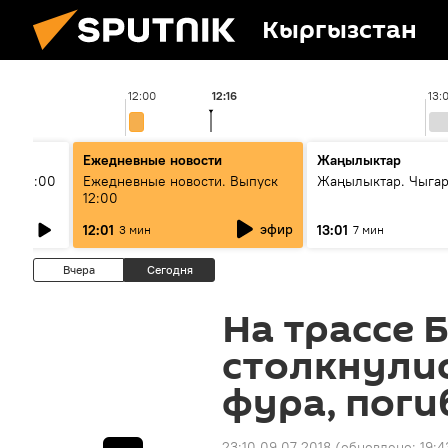
Кыргызстан
12:00
12:16
13:
Ежедневные новости
Жаңылыктар
ыш 11:00
Ежедневные новости. Выпуск
Жаңылыктар. Чыга
12:00
эфир
12:01
13:01
3 мин
7 мин
Вчера
Сегодня
На трассе 
столкнулис
фура, поги
23:10 09.07.2018
(обновлено:
19:4