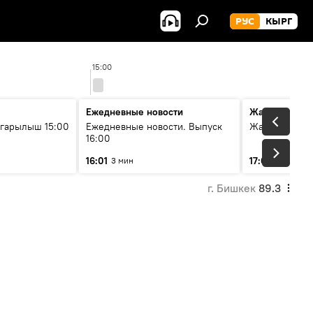
РУС
КЫРГ
15:00
16
Ежедневные новости
Жаңылыктар
гарылыш 15:00
Ежедневные новости. Выпуск
Жаңылыктар.
16:00
16:01
17:01
3 мин
5 мин
г. Бишкек
89.3