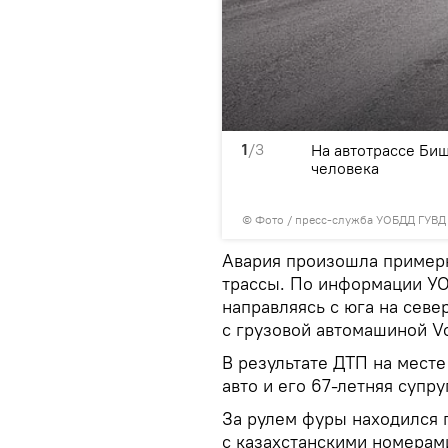
1
/3
aru Forester, направляясь
На автотрассе Би
олосу и столкнулся с
человека
© Фото / пресс-служба УОБДД ГУВД
Авария произошла примерно
трассы. По информации УО
направляясь с юга на севе
с грузовой автомашиной Vo
В результате ДТП на месте
авто и его 67-летняя супру
За рулем фуры находился 
с казахстанскими номерам