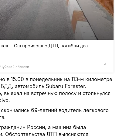
2
/3
шкек — Ош произошло ДТП, погибли два
 Чуйской области
© Фото /
 в 15.00 в понедельник на 113-м километре
БДД, автомобиль Subaru Forester,
р, выехал на встречную полосу и столкнулся
lvo.
 скончались 69-летний водитель легкового
га.
гражданин России, а машина была
и. Обстоятельства ДТП выясняются.