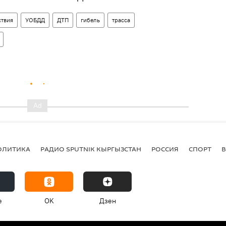
твия
УОБДД
ДТП
гибель
трасса
ОЛИТИКА
РАДИО SPUTNIK КЫРГЫЗСТАН
РОССИЯ
СПОРТ
e
OK
Дзен