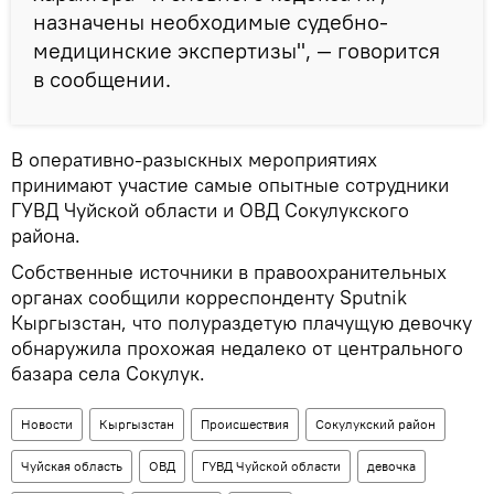
назначены необходимые судебно-
медицинские экспертизы", — говорится
в сообщении.
В оперативно-разыскных мероприятиях
принимают участие самые опытные сотрудники
ГУВД Чуйской области и ОВД Сокулукского
района.
Собственные источники в правоохранительных
органах сообщили корреспонденту Sputnik
Кыргызстан, что полураздетую плачущую девочку
обнаружила прохожая недалеко от центрального
базара села Сокулук.
Новости
Кыргызстан
Происшествия
Сокулукский район
Чуйская область
ОВД
ГУВД Чуйской области
девочка