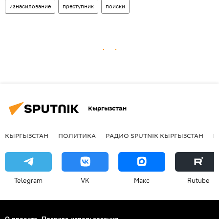
изнасилование
преступник
поиски
Кыргызстан
КЫРГЫЗСТАН
ПОЛИТИКА
РАДИО SPUTNIK КЫРГЫЗСТАН
Р
Telegram
VK
Макс
Rutube
О проекте
Правила использования