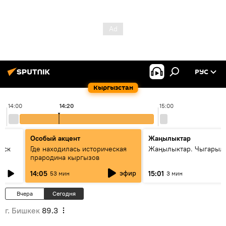
РУС
Кыргызстан
14:00
14:20
15:00
Особый акцент
Жаңылыктар
уск
Где находилась историческая
Жаңылыктар. Чыгарыл
прародина кыргызов
эфир
14:05
15:01
53 мин
3 мин
Вчера
Сегодня
г. Бишкек
89.3