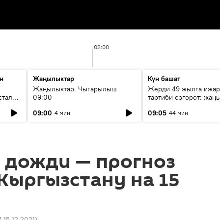
02:00
н
Жаңылыктар
Күн башат
F
Жаңылыктар. Чыгарылыш
Жерди 49 жылга ижар
стала
09:00
тартиби өзгөрөт: жаңы
эмнени көздөйт?
09:00
09:05
4 мин
44 мин
 дожди — прогноз
Кыргызстану на 15
7 15.12.2021
)