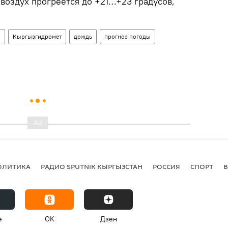
воздух прогреется до +21…+23 градусов,
н
Кыргызгидромет
дождь
прогноз погоды
ОЛИТИКА
РАДИО SPUTNIK КЫРГЫЗСТАН
РОССИЯ
СПОРТ
e
OK
Дзен