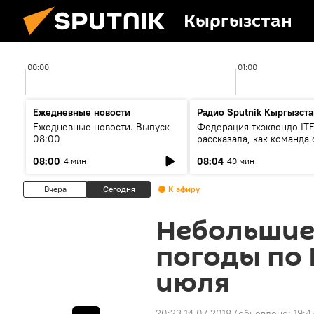
Кыргызстан
00:00
01:00
Ежедневные новости
Радио Sputnik Кыргызста
Ежедневные новости. Выпуск
Федерация тхэквондо IT
08:00
рассказала, как команда 
жертвой мошенников
08:00
08:04
4 мин
40 мин
Вчера
Сегодня
К эфиру
Небольшие
погоды по 
июля
20:23 14.07.2018
(обновлено:
19:4