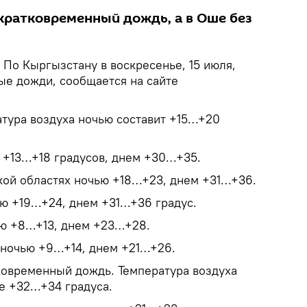
кратковременный дождь, а в Оше без
По Кыргызстану в воскресенье, 15 июля,
е дожди, сообщается на сайте
атура воздуха ночью составит +15…+20
ю +13…+18 градусов, днем +30…+35.
ой областях ночью +18…+23, днем +31…+36.
ью +19…+24, днем +31…+36 градус.
ью +8…+13, днем +23…+28.
 ночью +9…+14, днем +21…+26.
овременный дождь. Температура воздуха
е +32…+34 градуса.