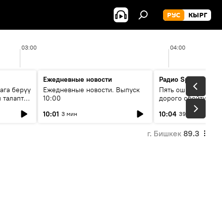
РУС
КЫРГ
03:00
04:00
Ежедневные новости
Радио Sputnik Кыр
ага берүү
Ежедневные новости. Выпуск
Пять ошибок котор
 талаптар
10:00
дорого обойтись п
жилья
10:01
10:04
3 мин
39 мин
г. Бишкек
89.3