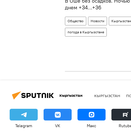
В Оше без осадков. Ночью 
днем +34…+36
Общество
Новости
Кыргызста
погода в Кыргызстане
Кыргызстан
КЫРГЫЗСТАН
П
Telegram
VK
Макс
Rutub