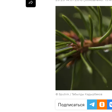
©
Sputnik / Табылды Кадырбеков
Подписаться