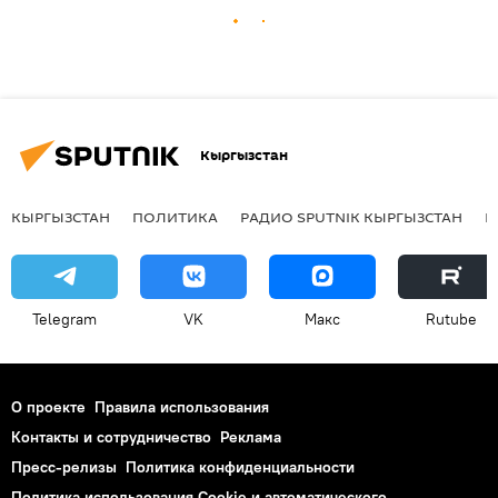
Кыргызстан
КЫРГЫЗСТАН
ПОЛИТИКА
РАДИО SPUTNIK КЫРГЫЗСТАН
Р
Telegram
VK
Макс
Rutube
О проекте
Правила использования
Контакты и сотрудничество
Реклама
Пресс-релизы
Политика конфиденциальности
Политика использования Cookie и автоматического