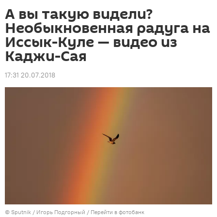
А вы такую видели?
Необыкновенная радуга на
Иссык-Куле — видео из
Каджи-Сая
17:31 20.07.2018
©
Sputnik
/ Игорь Подгорный
/
Перейти в фотобанк