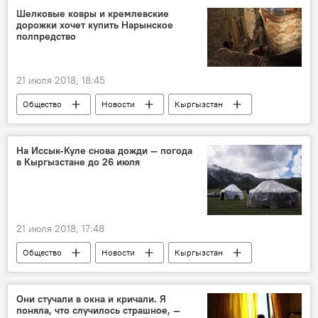
уход
Шелковые ковры и кремлевские
дорожки хочет купить Нарынское
полпредство
21 июля 2018, 18:45
Общество
Новости
Кыргызстан
экономика
Нарынская область
тендер
представительство
ковры
На Иссык-Куле снова дожди — погода
в Кыргызстане до 26 июля
государственные закупки
21 июля 2018, 17:48
Общество
Новости
Кыргызстан
прогноз погоды
погода в Кыргызстане
Они стучали в окна и кричали. Я
поняла, что случилось страшное, —