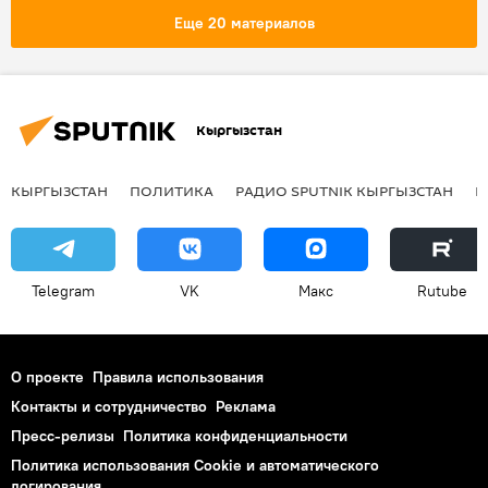
нитраты
арбузы
теплица
Еще 20 материалов
вред
Кыргызстан
КЫРГЫЗСТАН
ПОЛИТИКА
РАДИО SPUTNIK КЫРГЫЗСТАН
Р
Telegram
VK
Макс
Rutube
О проекте
Правила использования
Контакты и сотрудничество
Реклама
Пресс-релизы
Политика конфиденциальности
Политика использования Cookie и автоматического
логирования