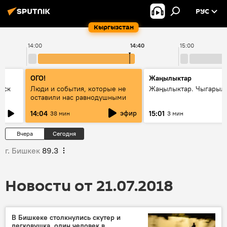
РУС
Кыргызстан
14:00
14:40
15:00
ОГО!
Жаңылыктар
уск
Люди и события, которые не
Жаңылыктар. Чыгарыл
оставили нас равнодушными
эфир
14:04
15:01
38 мин
3 мин
Вчера
Сегодня
г. Бишкек
89.3
Новости от 21.07.2018
В Бишкеке столкнулись скутер и
легковушка, один человек в