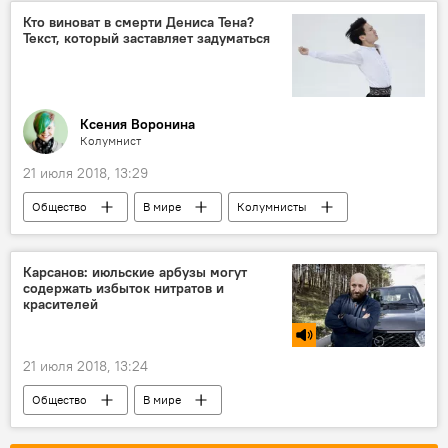
Пограничник
конфликт
граница
Кто виноват в смерти Дениса Тена?
Текст, который заставляет задуматься
Ксения Воронина
Колумнист
21 июля 2018, 13:29
Общество
В мире
Колумнисты
Азия
Казахстан
Денис Тен
убийство
смерть
Карсанов: июльские арбузы могут
содержать избыток нитратов и
красителей
21 июля 2018, 13:24
Общество
В мире
Радио Sputnik Кыргызстан
поле