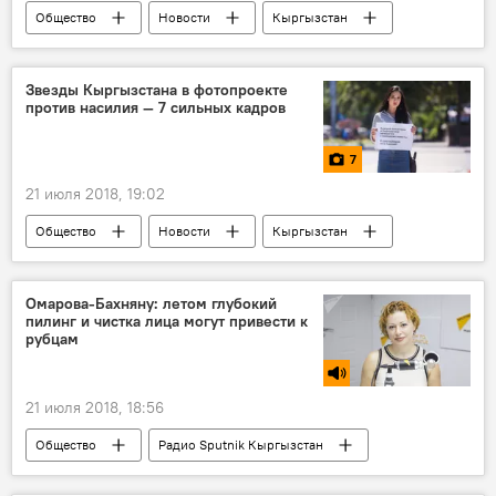
Общество
Новости
Кыргызстан
иллюзия
цвет
Звезды Кыргызстана в фотопроекте
против насилия — 7 сильных кадров
7
21 июля 2018, 19:02
Общество
Новости
Кыргызстан
Мультимедиа
фото
Таалайбек Сагынов
Айжан Асемова
Омарова-Бахняну: летом глубокий
пилинг и чистка лица могут привести к
Айгуль Курманова
насилие
рубцам
домашнее насилие
21 июля 2018, 18:56
Общество
Радио Sputnik Кыргызстан
процедура
лето
кожа