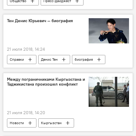
Общество
Пресс-дайджест
Новости
В мире
Культура
кино
критика
жалобы
Тен Денис Юрьевич — биография
21 июля 2018, 14:24
Справки
Денис Тен
биография
Между пограничниками Кыргызстана и
Таджикистана произошел конфликт
21 июля 2018, 14:20
Новости
Кыргызстан
Происшествия
Таджикистан