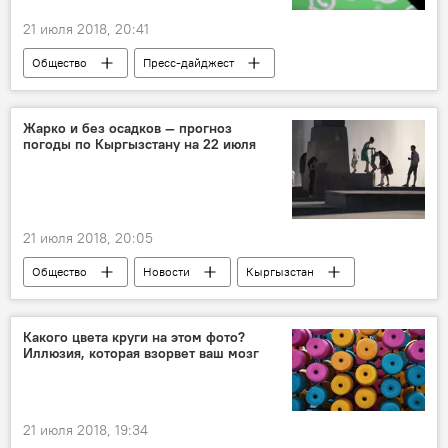
21 июля 2018, 20:41
Общество
Пресс-дайджест
Новости
В мире
приложение
обновление
спам
Жарко и без осадков — прогноз
погоды по Кыргызстану на 22 июля
21 июля 2018, 20:05
Общество
Новости
Кыргызстан
прогноз погоды
жара
Какого цвета круги на этом фото?
Иллюзия, которая взорвет ваш мозг
21 июля 2018, 19:34