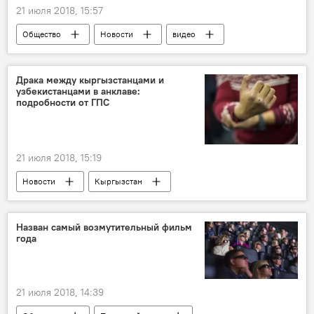
21 июля 2018, 15:57
Общество
Новости
видео
В мире
Происшествия
Мультимедиа
Азия
Казахстан
Драка между кыргызстанцами и
узбекистанцами в анклаве:
Алматы
Денис Тен
подробности от ГПС
следственный эксперимент
21 июля 2018, 15:19
Новости
Кыргызстан
Происшествия
Узбекистан
анклав
драка
Назван самый возмутительный фильм
года
21 июля 2018, 14:39