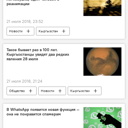
реанимации
21 июля 2018, 23:52
Новости
Кыргызстан
Происшествия
Бишкек
ДТП
мотоциклы
Такое бывает раз в 100 лет.
Кыргызстанцы увидят два редких
ДТП в Кыргызстане с начала 2018 года
явления 28 июля
21 июля 2018, 21:24
Общество
Новости
Кыргызстан
Марс
лунное затмение
астрономия
В WhatsApp появится новая функция —
она не понравится спамерам