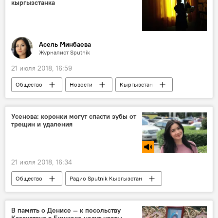
кыргызстанка
Асель Минбаева
Журналист Sputnik
21 июля 2018, 16:59
Общество
Новости
Кыргызстан
интервью
болезнь
благотворительность
Усенова: коронки могут спасти зубы от
трещин и удаления
21 июля 2018, 16:34
Общество
Радио Sputnik Кыргызстан
протез
нервы
удаление
зубы
В память о Денисе — к посольству