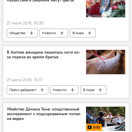
Казахстана в Бишкеке несут цветы
Как сохранить зубы здоровыми. Советы стоматолога
21 июля 2018, 16:30
Общество
Новости
В мире
Кыргызстан
Азия
Казахстан
Денис Тен
посольство
убийство
В Англии женщина лишилась ноги из-
за пореза во время бритья
соболезнование
21 июля 2018, 16:17
Пресс-дайджест
Новости
В мире
Происшествия
Великобритания
медицина
несчастный случай
Убийство Дениса Тена: следственный
эксперимент с подозреваемым попал
ампутация
на видео
0:32