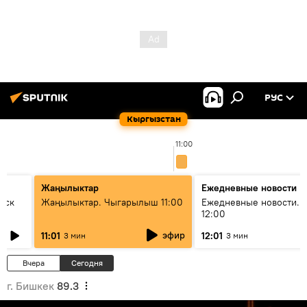
РУС
Кыргызстан
11:00
Жаңылыктар
Ежедневные новости
уск
Жаңылыктар. Чыгарылыш 11:00
Ежедневные новости. 
12:00
эфир
11:01
12:01
3 мин
3 мин
Вчера
Сегодня
г. Бишкек
89.3