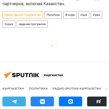
партнеров, включая Казахстан.
Радио Sputnik Кыргызстан
Политика
В мире
США
Иран
Сирия
ядерная программа
Кыргызстан
КЫРГЫЗСТАН
ПОЛИТИКА
РАДИО SPUTNIK КЫРГЫЗСТАН
Р