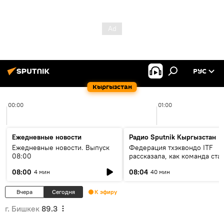
РУС
Кыргызстан
00:00
01:00
Ежедневные новости
Радио Sputnik Кыргызстан
Ежедневные новости. Выпуск
Федерация тхэквондо ITF
08:00
рассказала, как команда ста
жертвой мошенников
08:00
08:04
4 мин
40 мин
Вчера
Сегодня
К эфиру
г. Бишкек
89.3