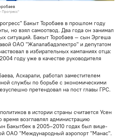
оробаев
— Прогресс"
Прогресс" Бакыт Торобаев в прошлом году
ты, но взял самоотвод. Два года он занимал
ых ситуаций. Бакыт Торобаев — сын Эргеша
лавой ОАО "Жалалабадэлектро" и депутатом
частвовал в избирательных кампаниях отца:
 2004 году уже в качестве руководителя
баева, Аскарали, работал заместителем
нной службы по борьбе с экономическими
безуспешно претендовал на пост главы ГРС.
политиков в истории страны считается Усен
о время возглавлял администрацию
ын Бакытбек в 2005–2010 годах был вице-
вой ОАО "Международный аэропорт "Манас".