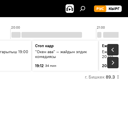
РУС
КЫРГ
20:00
21:00
Стоп кадр
Ежедневные 
гарылыш 19:00
"Окен ава" — жайдын элдик
Ежедневные н
комедиясы
20:00
19:12
20:01
34 мин
7 мин
г. Бишкек
89.3