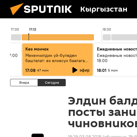
Кыргызстан
17:00
17:12
18:00
Көз мончок
Ежедневные новос
ыш 17:00
Мекенчилдик үй-бүлөдөн
Ежедневные новост
башталат: өз өлкөсүн баалаган
18:00
муунду кантип тарбиялоо
эфир
17:08
18:01
47 мин
5 мин
керек?
Вчера
Сегодня
Элдин бал
посты зан
чиновников
18:29 03.08.2018
(обновлено:
19:4