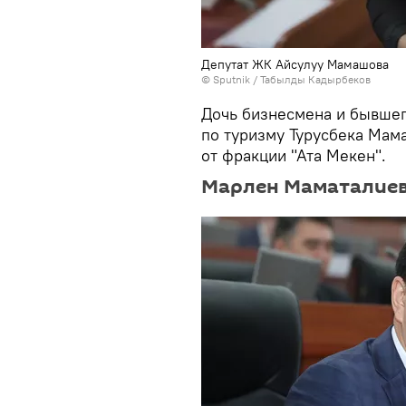
Депутат ЖК Айсулуу Мамашова
©
Sputnik / Табылды Кадырбеков
Дочь бизнесмена и бывшег
по туризму Турусбека Мам
от фракции "Ата Мекен".
Марлен Маматалие