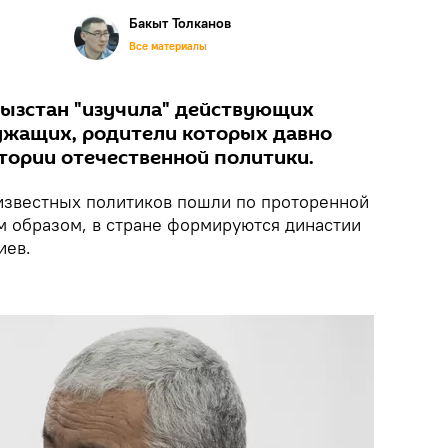
Бакыт Толканов
Все материалы
гызстан "изучила" действующих
ужащих, родители которых давно
стории отечественной политики.
известных политиков пошли по проторенной
м образом, в стране формируются династии
иев.