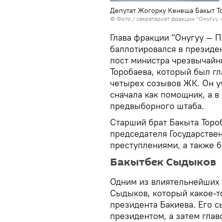
Депутат Жогорку Кенеша Бакыт Т
© Фото / секретариат фракции "Онугуу 
Глава фракции "Онугуу — 
баллотировался в президен
пост министра чрезвычайн
Торобаева, который был г
четырех созывов ЖК. Он у
сначала как помощник, а в
предвыборного штаба.
Старший брат Бакыта Торо
председателя Государстве
преступлениями, а также 
Бакытбек Сыдыков
Одним из влиятельнейших 
Сыдыков, который какое-т
президента Бакиева. Его с
президентом, а затем гла