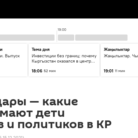
19:00
ти
Тема дня
Жаңылыктар
и. Выпуск
Инвестиции без границ: почему
Жаңылыктар. Чы
Кыргызстан оказался в центре
внимания бизнеса
18:06
19:01
52 мин
11 мин
дары — какие
имают дети
 и политиков в КР
5 15.12.2021
)