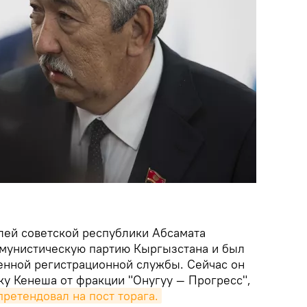
лей советской республики Абсамата
мунистическую партию Кыргызстана и был
енной регистрационной службы. Сейчас он
ку Кенеша от фракции "Онугуу — Прогресс",
претендовал на пост торага.