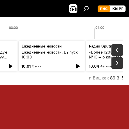
РУС
КЫРГ
03:00
04:00
Ежедневные новости
Радио Sputnik Кыргы
рдүн
Ежедневные новости. Выпуск
«Более 1200 сёл в зо
уу
10:00
МЧС — о климате, ле
системе оповещения
10:01
10:04
3 мин
49 мин
населения
г. Бишкек
89.3