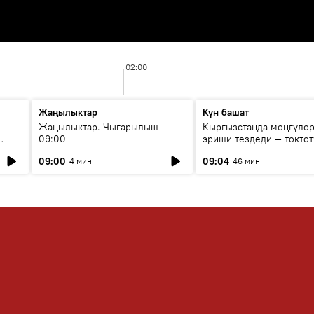
02:00
Жаңылыктар
Күн башат
Жаңылыктар. Чыгарылыш
Кыргызстанда мөңгүлө
09:00
эриши тездеди — токтот
мүмкүн эмеспи?
09:00
09:04
4 мин
46 мин