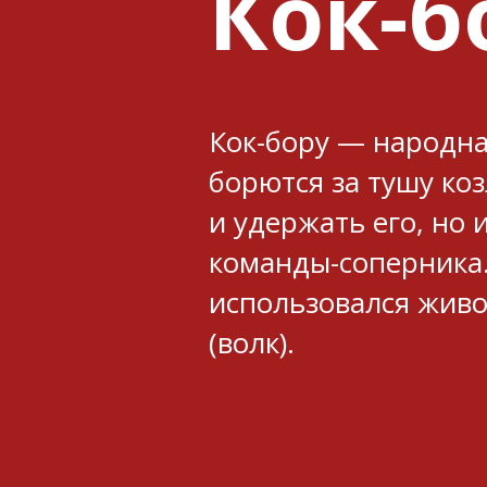
Кок-б
Кок-бору — народна
борются за тушу ко
и удержать его, но и
команды-соперника.
использовался живо
(волк).