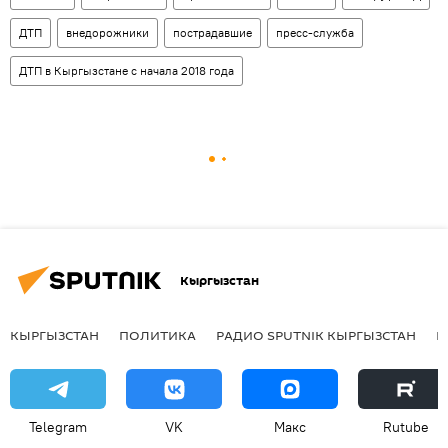
ДТП
внедорожники
пострадавшие
пресс-служба
ДТП в Кыргызстане с начала 2018 года
Кыргызстан
КЫРГЫЗСТАН
ПОЛИТИКА
РАДИО SPUTNIK КЫРГЫЗСТАН
Р
Telegram
VK
Макс
Rutube