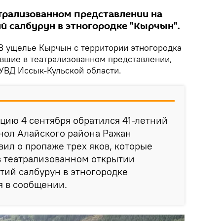
атрализованном представлении на
й салбурун в этногородке "Кырчын".
В ущелье Кырчын c территории этногородка
авшие в театрализованном представлении,
УВД Иссык-Кульской области.
цию 4 сентября обратился 41-летний
нол Алайского района Ражан
вил о пропаже трех яков, которые
в театрализованном открытии
тий салбурун в этногородке
я в сообщении.