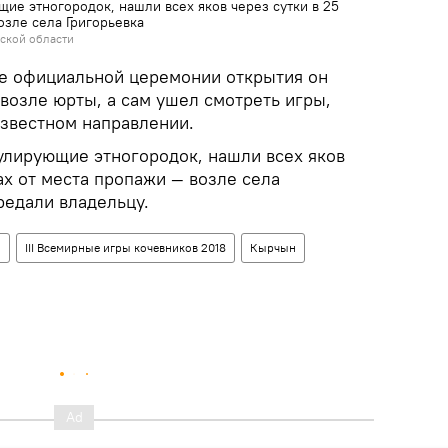
ие этногородок, нашли всех яков через сутки в 25
озле села Григорьевка
ской области
ле официальной церемонии открытия он
возле юрты, а сам ушел смотреть игры,
известном направлении.
улирующие этногородок, нашли всех яков
ах от места пропажи — возле села
редали владельцу.
н
III Всемирные игры кочевников 2018
Кырчын