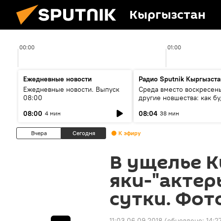
Кыргызстан
00:00
01:00
Ежедневные новости
Радио Sputnik Кыргызста
Ежедневные новости. Выпуск
Среда вместо воскресень
08:00
другие новшества: как бу
проходить выборы в КР?
08:00
08:04
4 мин
38 мин
Вчера
Сегодня
К эфиру
В ущелье 
яки-"актер
сутки. Фот
11:03 06.09.2018
(обновлено:
14:2