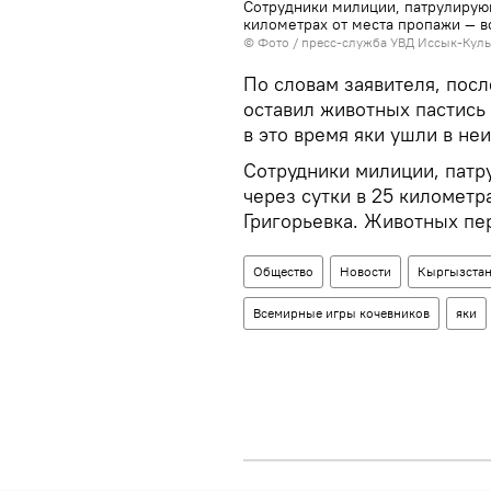
Сотрудники милиции, патрулирующ
километрах от места пропажи — в
© Фото / пресс-служба УВД Иссык-Куль
По словам заявителя, пос
оставил животных пастись 
в это время яки ушли в не
Сотрудники милиции, патр
через сутки в 25 километр
Григорьевка. Животных пе
Общество
Новости
Кыргызста
Всемирные игры кочевников
яки