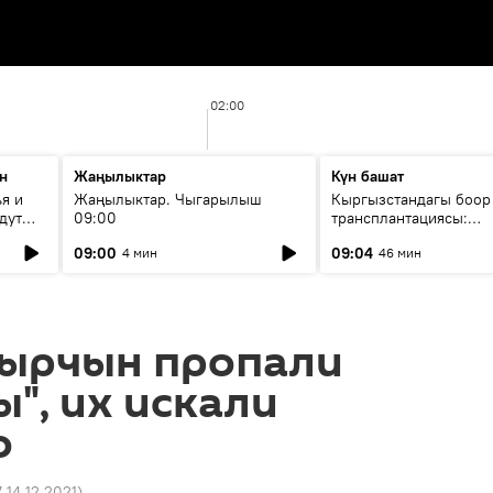
02:00
н
Жаңылыктар
Күн башат
я и
Жаңылыктар. Чыгарылыш
Кыргызстандагы боор
дут
09:00
трансплантациясы:
жетишкендиктер жана
09:00
09:04
4 мин
46 мин
келечеги
Кырчын пропали
ы", их искали
о
7 14.12.2021
)