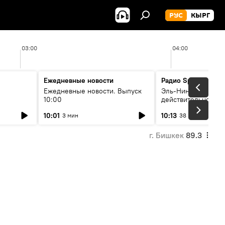
РУС
КЫРГ
03:00
04:00
Ежедневные новости
Радио Sputnik Кыр
Ежедневные новости. Выпуск
Эль-Ниньо, жара и 
10:00
действительно вли
 өнүгүү
погоду в Кыргызст
10:01
10:13
3 мин
38 мин
г. Бишкек
89.3