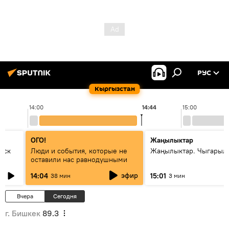
РУС
Кыргызстан
14:00
14:44
15:00
ОГО!
Жаңылыктар
уск
Люди и события, которые не
Жаңылыктар. Чыгарыл
оставили нас равнодушными
эфир
14:04
15:01
38 мин
3 мин
Вчера
Сегодня
г. Бишкек
89.3