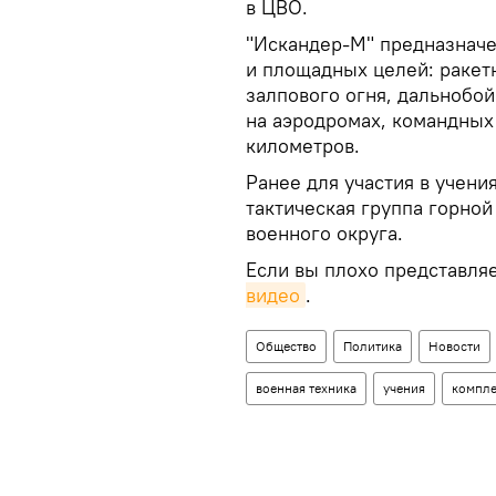
в ЦВО.
"Искандер-М" предназнач
и площадных целей: ракет
залпового огня, дальнобой
на аэродромах, командных 
километров.
Ранее для участия в учени
тактическая группа горно
военного округа.
Если вы плохо представляе
видео
.
Общество
Политика
Новости
военная техника
учения
компле