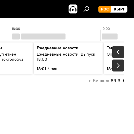
РУС
КЫРГ
18:00
19:00
ы
Ежедневные новости
Тема дня
уп өткөн
Ежедневные новости. Выпуск
On air
 токтолобуз
18:00
18:01
18:07
5 мин
30 мин
г. Бишкек
89.3