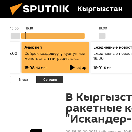
Кыргызстан
15:00
15:10
16:00
Ачык кеп
Ежедневные новос
ыш 15:00
Сейрек кездешүүчү куштун изи
Ежедневные новост
менен: анын миграциялык
16:00
жолу эмнеден кабар берет?
эфир
15:08
16:01
43 мин
5 мин
Вчера
Сегодня
В Кыргызст
ракетные 
"Искандер-
09:36 19.09.2018
(обновлено:
10:5