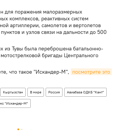
ен для поражения малоразмерных
ных комплексов, реактивных систем
ной артиллерии, самолетов и вертолетов
пунктов и узлов связи на дальности до 500
ях из Тувы была переброшена батальонно-
й мотострелковой бригады Центрального
те, что такое "Искандер-М",
посмотрите это 
Кыргызстан
В мире
Россия
Авиабаза ОДКБ "Кант"
кс "Искандер-М"