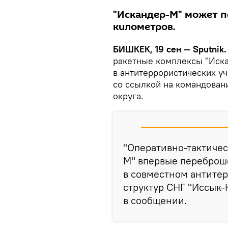
"Искандер-М" может п
километров.
БИШКЕК, 19 сен — Sputnik
ракетные комплексы "Иска
в антитеррористических у
со ссылкой на командован
округа.
"Оперативно-тактиче
М" впервые переброше
в совместном антите
структур СНГ "Иссык-
в сообщении.