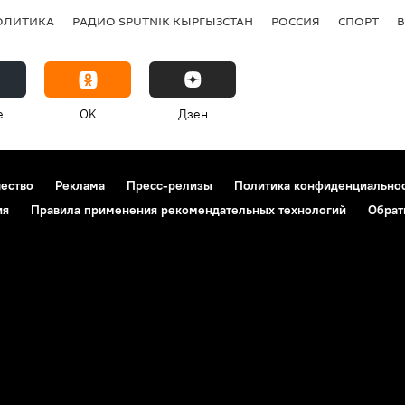
ОЛИТИКА
РАДИО SPUTNIK КЫРГЫЗСТАН
РОССИЯ
СПОРТ
e
OK
Дзен
чество
Реклама
Пресс-релизы
Политика конфиденциально
ия
Правила применения рекомендательных технологий
Обрат