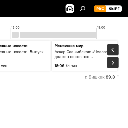
РУС
КЫРГ
18:00
19:00
евные новости
Меняющие мир
евные новости. Выпуск
Аскар Салымбеков: «Человек
должен постоянно
совершенствоваться»
18:06
 мин
54 мин
г. Бишкек
89.3