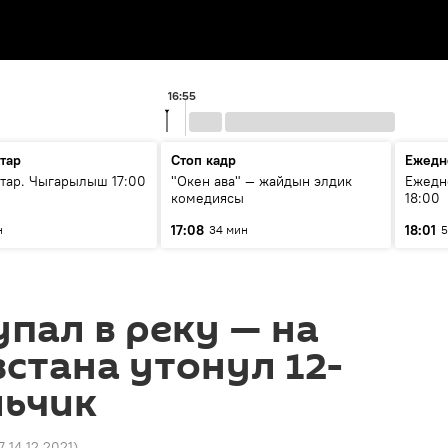
16:55
тар
Стоп кадр
Ежедн
ар. Чыгарылыш 17:00
"Окен ава" — жайдын элдик
Ежедн
комедиясы
18:00
17:08
18:01
н
34 мин
5
упал в реку — на
стана утонул 12-
льчик
7 14.12.2021
)