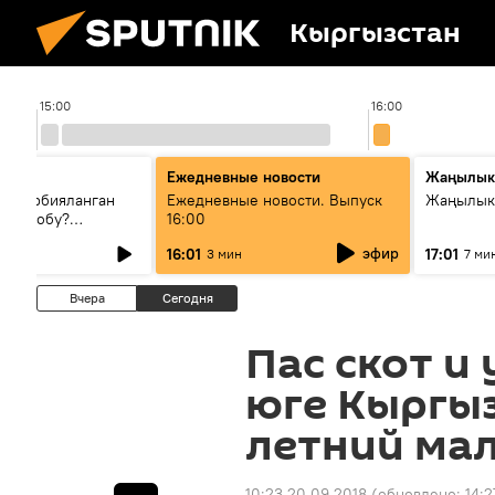
Кыргызстан
15:00
16:00
Ежедневные новости
Жаңылык
н тарбияланган
Ежедневные новости. Выпуск
Жаңылыкт
й болобу?
16:00
жашоосунда
эфир
16:01
17:01
3 мин
7 ми
орду
Вчера
Сегодня
Пас скот и 
юге Кыргыз
летний ма
10:23 20.09.2018
(обновлено:
14:2