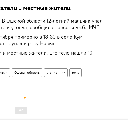
сатели и местные жители.
.
В Ошской области 12-летний мальчик упал
ота и утонул, сообщила пресс-служба МЧС.
тября примерно в 18.30 в селе Кум
сток упал в реку Нарын.
 и местные жители. Его тело нашли 19
твия
Ошская область
утопленник
река