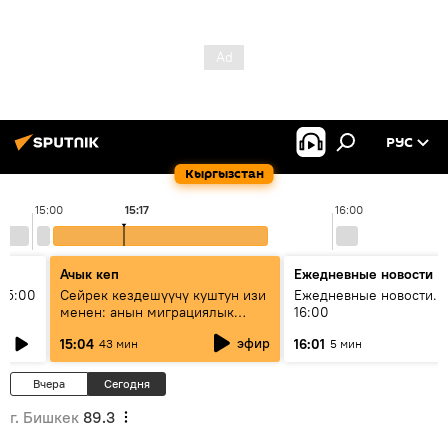
РУС
Кыргызстан
15:00
15:17
16:00
Ачык кеп
Ежедневные новости
15:00
Сейрек кездешүүчү куштун изи
Ежедневные новости. 
менен: анын миграциялык
16:00
жолу эмнеден кабар берет?
эфир
15:04
16:01
43 мин
5 мин
Вчера
Сегодня
г. Бишкек
89.3