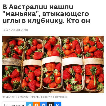
В Австралии нашли
"маньяка", втыкающего
иглы в клубнику. Кто он
14:47 20.09.2018
©
Sputnik
/ Виталий Тимкив
/
Перейти в фотобанк
Подписаться