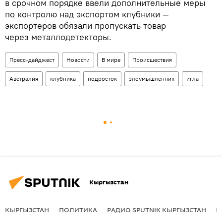
в срочном порядке ввели дополнительные меры
по контролю над экспортом клубники —
экспортеров обязали пропускать товар
через металлодетекторы.
Пресс-дайджест
Новости
В мире
Происшествия
Австралия
клубника
подросток
злоумышленник
игла
Кыргызстан
КЫРГЫЗСТАН
ПОЛИТИКА
РАДИО SPUTNIK КЫРГЫЗСТАН
Р