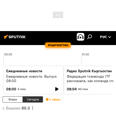
РУС
Кыргызстан
00:00
01:00
Ежедневные новости
Радио Sputnik Кыргызстан
Ежедневные новости. Выпуск
Федерация тхэквондо ITF
08:00
рассказала, как команда ста
жертвой мошенников
08:00
08:04
4 мин
40 мин
Вчера
Сегодня
К эфиру
г. Бишкек
89.3