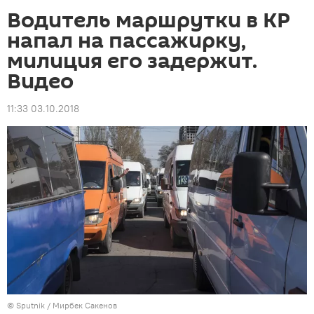
Водитель маршрутки в КР
напал на пассажирку,
милиция его задержит.
Видео
11:33 03.10.2018
©
Sputnik
/ Мирбек Сакенов