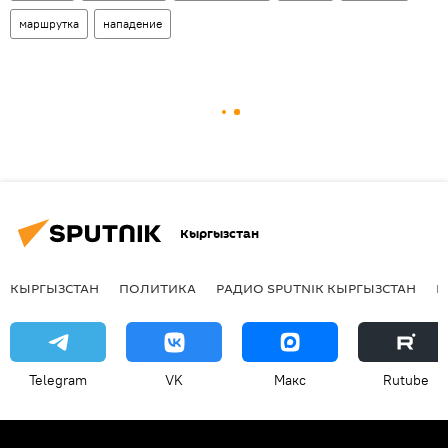
маршрутка
нападение
Кыргызстан
КЫРГЫЗСТАН
ПОЛИТИКА
РАДИО SPUTNIK КЫРГЫЗСТАН
Р
Telegram
VK
Макс
Rutube