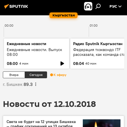
РУС
Кыргызстан
00:00
01:00
Ежедневные новости
Радио Sputnik Кыргызстан
Ежедневные новости. Выпуск
Федерация тхэквондо ITF
08:00
рассказала, как команда ста
жертвой мошенников
08:00
08:04
4 мин
40 мин
Вчера
Сегодня
К эфиру
г. Бишкек
89.3
Новости от 12.10.2018
Света не будет на 12 улицах Бишкека
— график отключений на 13 октября