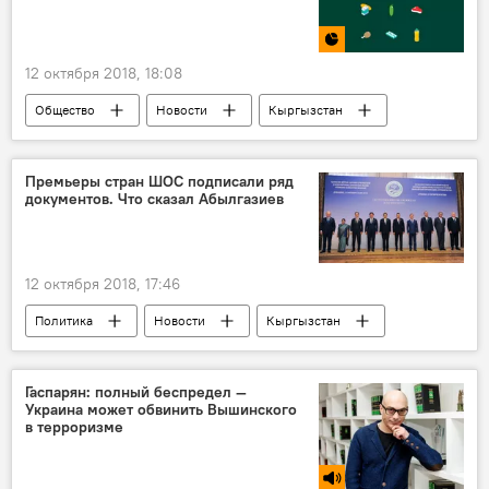
12 октября 2018, 18:08
Общество
Новости
Кыргызстан
Инфографика
Продуктовая авоська
Мультимедиа
Джалал-Абад
базар
Премьеры стран ШОС подписали ряд
документов. Что сказал Абылгазиев
рынок
магазин
продукты
цена
12 октября 2018, 17:46
Политика
Новости
Кыргызстан
Мухаммедкалый Абылгазиев
ШОС
сотрудничество
Гаспарян: полный беспредел —
Украина может обвинить Вышинского
в терроризме