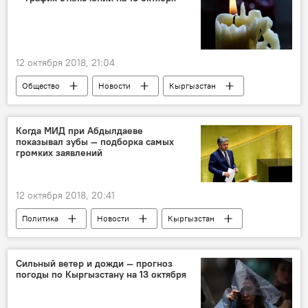
12 октября 2018, 21:04
Общество
Новости
Кыргызстан
Бишкек
ОАО "Северэлектро"
отключение
свет
Когда МИД при Абдылдаеве
показывал зубы — подборка самых
громких заявлений
12 октября 2018, 20:41
Политика
Новости
Кыргызстан
Казахстан
США
Эрлан Абдылдаев
заявление
критика
Сильный ветер и дожди — прогноз
погоды по Кыргызстану на 13 октября
Министерство иностранных дел КР