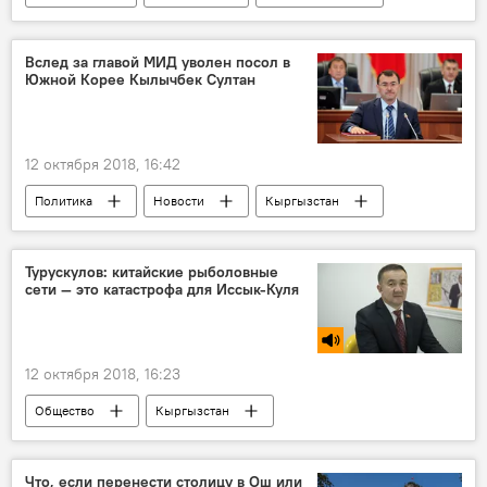
Эрлан Абдылдаев
МИД
отставка
Вслед за главой МИД уволен посол в
Южной Корее Кылычбек Султан
12 октября 2018, 16:42
Политика
Новости
Кыргызстан
Кадровые перестановки в Кыргызстане
Кылычбек Султанов
МИД
Турускулов: китайские рыболовные
сети — это катастрофа для Иссык-Куля
увольнение
12 октября 2018, 16:23
Общество
Кыргызстан
Радио Sputnik Кыргызстан
Жыргалбек Турускулов
рыбалка
Что, если перенести столицу в Ош или