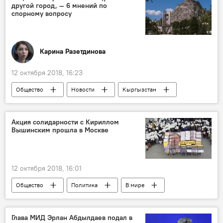
другой город, — 6 мнений по
браконьерство
сеть
спорному вопросу
Карина Разетдинова
12 октября 2018, 16:23
Общество
Новости
Кыргызстан
Мнение
экономика
Что, если бы?..
столица
инициатива
Акция солидарности с Кириллом
Вышинским прошла в Москве
12 октября 2018, 16:01
Общество
Политика
В мире
Россия
Новости
Дело журналиста Кирилла Вышинского
Глава МИД Эрлан Абдылдаев подал в