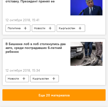
отставку. Президент принял ее
Украина
Дмитрий Киселев
Маргарита Симоньян
Кирилл Вышинский
МИА "Россия сегодня"
арест
12 октября 2018, 15:41
акция
Политика
Новости
Кыргызстан
Aлерт
Кадровые перестановки в Кыргызстане
В Бишкеке лоб в лоб столкнулись два
авто, среди пострадавших 6-летний
Эрлан Абдылдаев
МИД
ребенок
увольнение
должность
12 октября 2018, 15:34
Новости
Кыргызстан
Происшествия
Бишкек
ДТП
пострадавшие
очевидец
Еще 20 материалов
ДТП в Кыргызстане с начала 2018 года