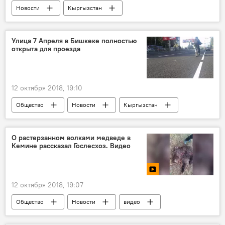
Новости
Кыргызстан
Происшествия
Баткен
Баткенская область
собака
Улица 7 Апреля в Бишкеке полностью
открыта для проезда
ребенок
нападение
12 октября 2018, 19:10
Общество
Новости
Кыргызстан
Бишкек
улица
ремонт
О растерзанном волками медведе в
Кемине рассказал Гослесхоз. Видео
12 октября 2018, 19:07
Общество
Новости
видео
Кыргызстан
Мультимедиа