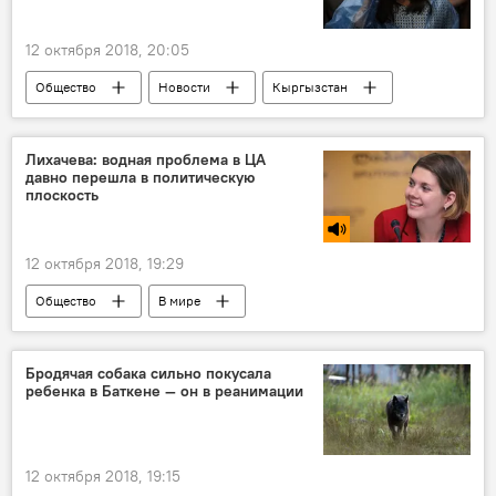
12 октября 2018, 20:05
Общество
Новости
Кыргызстан
прогноз погоды
погода в Кыргызстане
Лихачева: водная проблема в ЦА
давно перешла в политическую
плоскость
12 октября 2018, 19:29
Общество
В мире
Радио Sputnik Кыргызстан
Азия
Центральная Азия
вода
Бродячая собака сильно покусала
ребенка в Баткене — он в реанимации
водные ресурсы
12 октября 2018, 19:15