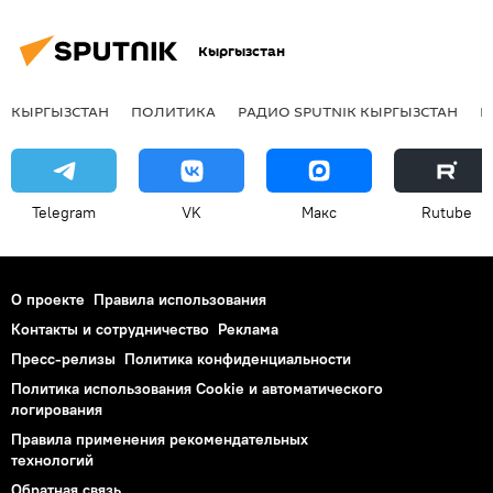
Кыргызстан
КЫРГЫЗСТАН
ПОЛИТИКА
РАДИО SPUTNIK КЫРГЫЗСТАН
Р
Telegram
VK
Макс
Rutube
О проекте
Правила использования
Контакты и сотрудничество
Реклама
Пресс-релизы
Политика конфиденциальности
Политика использования Cookie и автоматического
логирования
Правила применения рекомендательных
технологий
Обратная связь