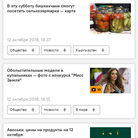
медведь
В эту субботу бишкекчане смогут
посетить сельхозярмарки — карта
12 октября 2018, 18:37
Общество
Новости
Кыргызстан
Бишкек
продукты
ярмарка
Обольстительные модели в
купальниках — фото с конкурса "Мисс
Земля"
10
12 октября 2018, 18:15
Общество
Новости
В мире
Культура
Мультимедиа
фото
Филиппины
конкурс красоты
Авоська: цены на продукты на 12
октября
фотосессия