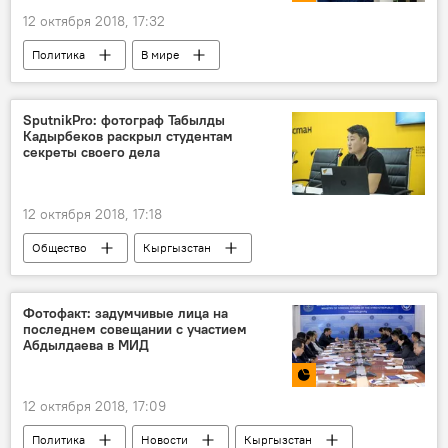
12 октября 2018, 17:32
Политика
В мире
Радио Sputnik Кыргызстан
Дело журналиста Кирилла Вышинского
SputnikPro: фотограф Табылды
Кадырбеков раскрыл студентам
Украина
Кирилл Вышинский
арест
секреты своего дела
12 октября 2018, 17:18
Общество
Кыргызстан
Пресс-релизы
Образовательный проект SputnikPro
Фотофакт: задумчивые лица на
последнем совещании с участием
Пресс-центр
Табылды Кадырбеков
Абдылдаева в МИД
мастер-класс
12 октября 2018, 17:09
Политика
Новости
Кыргызстан