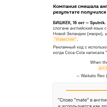
Компания смешала анг
результате получился
БИШКЕК, 16 окт — Sputnik.
слогане английский язык с
Новой Зеландии (маори), 
"Известия"
.
Рекламный ход с использо
когда Coca-Cola написала "
When the
pic.
— Waikato Reo
​"Слово "mate" в англ
и используется как д