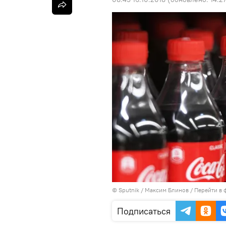
©
Sputnik
/ Максим Блинов
/
Перейти в 
Подписаться