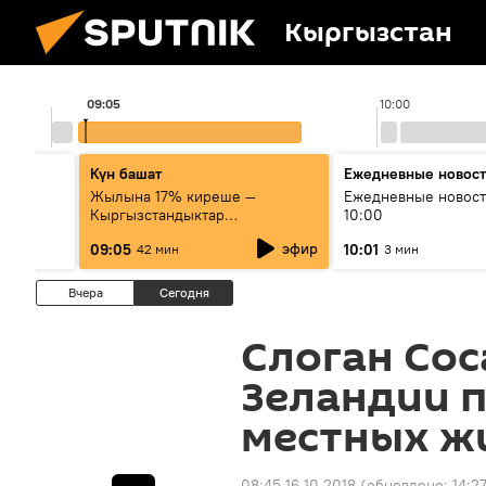
Кыргызстан
09:05
10:00
Күн башат
Ежедневные новос
лыш
Жылына 17% киреше —
Ежедневные новост
Кыргызстандыктар
10:00
мамлекеттик баалуу
эфир
09:05
10:01
42 мин
3 мин
кагаздарды кантип сатып алат?
Вчера
Сегодня
Слоган Coc
Зеландии п
местных ж
08:45 16.10.2018
(обновлено:
14:2