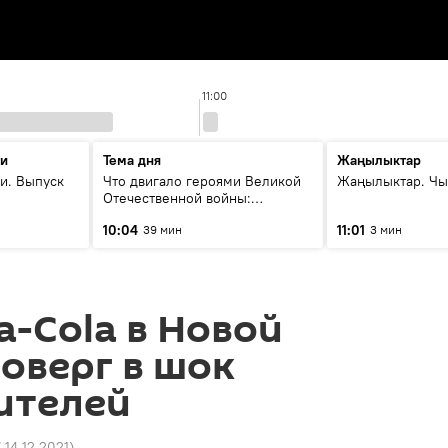
11:00
ти
Тема дня
Жаңылыктар
и. Выпуск
Что двигало героями Великой
Жаңылыктар. Чы
Отечественной войны:
вспоминая Чолпонбая
10:04
11:01
39 мин
3 мин
Тулебердиева
a-Cola в Новой
оверг в шок
ителей
7 14.12.2021
)