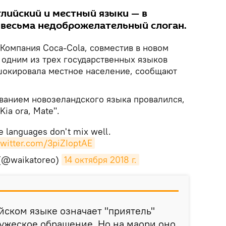
лийский и местный языки — в
 весьма недоброжелательный слоган.
Компания Coca-Cola, совместив в новом
 одним из трех государственных языков
шокировала местное население, сообщают
ванием новозеландского языка провалился,
Kia ora, Mate".
 languages don't mix well.
twitter.com/3piZIoptAE
 (@waikatoreo)
14 октября 2018 г.
ийском языке означает "приятель"
ружеское обращение. Но на маори оно