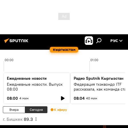
РУС
Кыргызстан
00:00
01:00
Ежедневные новости
Радио Sputnik Кыргызстан
Ежедневные новости. Выпуск
Федерация тхэквондо ITF
08:00
рассказала, как команда ста
жертвой мошенников
08:00
08:04
4 мин
40 мин
Вчера
Сегодня
К эфиру
г. Бишкек
89.3