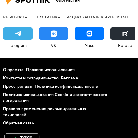
Кыргызстан
КЫРГЫЗСТАН
ПОЛИТИКА
РАДИО SPUTNIK КЫРГЫЗСТАН
Р
Telegram
VK
Макс
Rutube
О проекте
Правила использования
Контакты и сотрудничество
Реклама
Пресс-релизы
Политика конфиденциальности
Политика использования Cookie и автоматического
логирования
Правила применения рекомендательных
технологий
Обратная связь