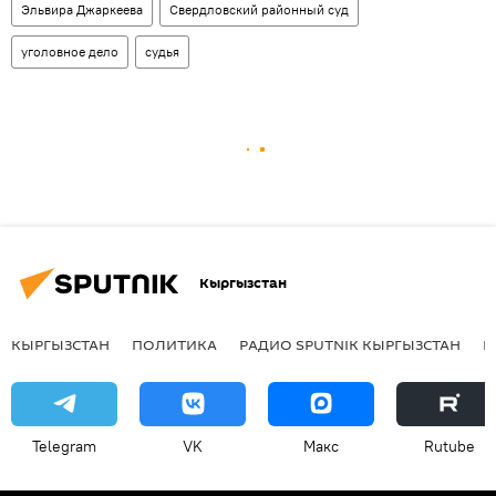
Эльвира Джаркеева
Свердловский районный суд
уголовное дело
судья
Кыргызстан
КЫРГЫЗСТАН
ПОЛИТИКА
РАДИО SPUTNIK КЫРГЫЗСТАН
Р
Telegram
VK
Макс
Rutube