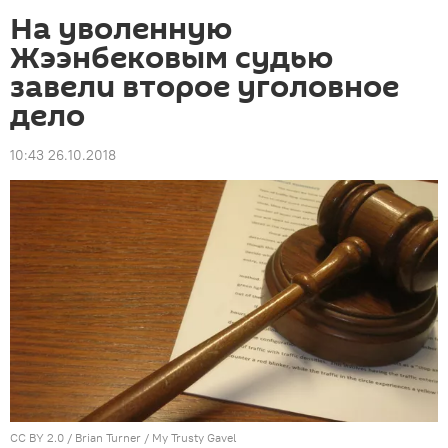
На уволенную
Жээнбековым судью
завели второе уголовное
дело
10:43 26.10.2018
CC BY 2.0
/
Brian Turner
/
My Trusty Gavel