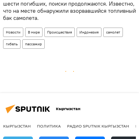
шести погибших, поиски продолжаются. Известно,
что на месте обнаружили взорвавшийся топливный
бак самолета.
Новости
В мире
Происшествия
Индонезия
самолет
гибель
пассажир
Кыргызстан
КЫРГЫЗСТАН
ПОЛИТИКА
РАДИО SPUTNIK КЫРГЫЗСТАН
Р