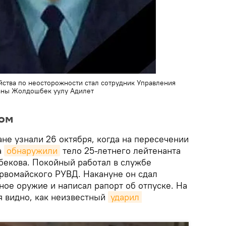
йства по неосторожности стал сотрудник Управления
аны Жолдошбек уулу Адилет
жом
не узнали 26 октября, когда на пересечении
а
обнаружили
тело 25-летнего лейтенанта
екова. Покойный работал в службе
рвомайского РУВД. Накануне он сдал
ное оружие и написал рапорт об отпуске. На
 видно, как неизвестный
ударил 