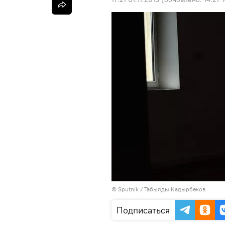
©
Sputnik / Табылды Кадырбеков
Подписаться