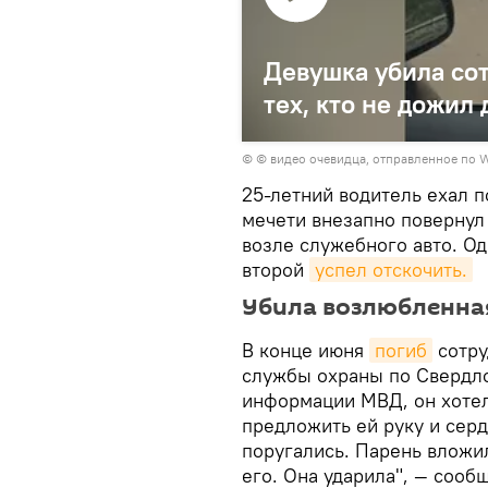
Девушка убила со
тех, кто не дожил
© © видео очевидца, отправленное по 
25-летний водитель ехал п
мечети внезапно повернул
возле служебного авто. О
второй
успел отскочить.
Убила возлюбленна
В конце июня
погиб
сотру
службы охраны по Свердло
информации МВД, он хотел
предложить ей руку и серд
поругались. Парень вложи
его. Она ударила", — сооб