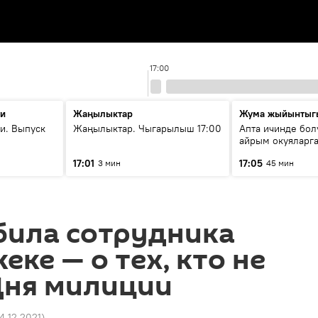
17:00
ти
Жаңылыктар
Жума жыйынтыг
и. Выпуск
Жаңылыктар. Чыгарылыш 17:00
Апта ичинде бол
айрым окуяларга
17:01
17:05
3 мин
45 мин
била сотрудника
еке — о тех, кто не
Дня милиции
14.12.2021
)