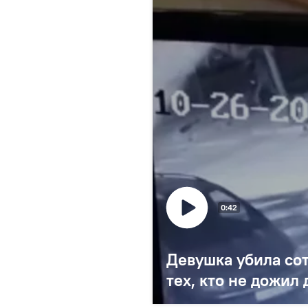
0:42
Девушка убила со
тех, кто не дожил