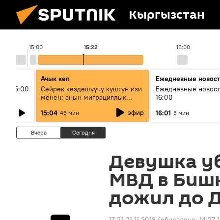
Кыргызстан
15:00
15:22
16:00
Ачык кеп
Ежедневные новос
ыш 15:00
Сейрек кездешүүчү куштун изи
Ежедневные новост
менен: анын миграциялык
16:00
жолу эмнеден кабар берет?
эфир
15:04
16:01
43 мин
5 мин
Вчера
Сегодня
Девушка у
МВД в Бишк
дожил до 
17:21 01.11.2018
(обновлено:
14:27 