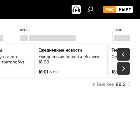
РУС
КЫРГ
18:00
19:00
ы
Ежедневные новости
Тема дня
уп өткөн
Ежедневные новости. Выпуск
On air
 токтолобуз
18:00
18:01
18:07
5 мин
30 мин
г. Бишкек
89.3