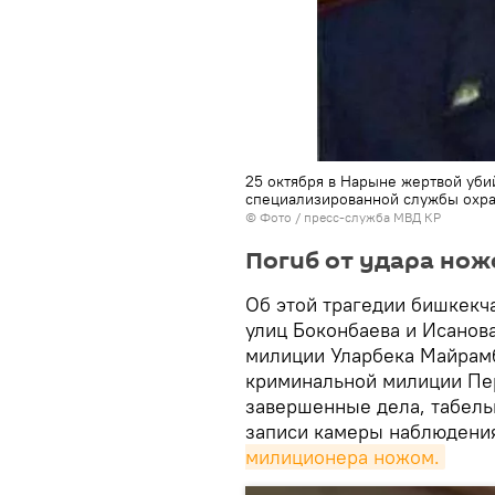
25 октября в Нарыне жертвой уби
специализированной службы охр
© Фото /
пресс-служба МВД КР
Погиб от удара но
Об этой трагедии бишкекча
улиц Боконбаева и Исанов
милиции Уларбека Майрамб
криминальной милиции Пе
завершенные дела, табель
записи камеры наблюдения
милиционера ножом.