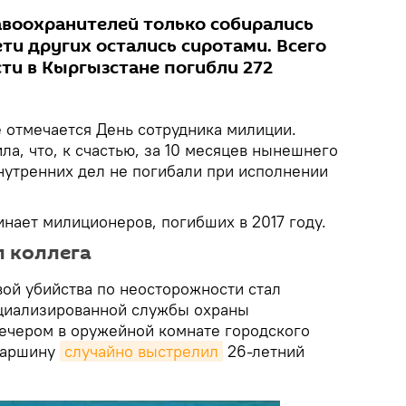
авоохранителей только собирались
ети других остались сиротами. Всего
ти в Кыргызстане погибли 272
не отмечается День сотрудника милиции.
а, что, к счастью, за 10 месяцев нынешнего
внутренних дел не погибали при исполнении
нает милиционеров, погибших в 2017 году.
л коллега
вой убийства по неосторожности стал
ециализированной службы охраны
ечером в оружейной комнате городского
старшину
случайно выстрелил
26-летний