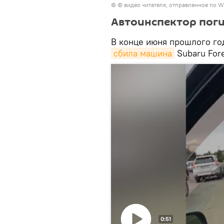
© © видео читателя, отправленное по W
Автоинспектор поги
В конце июня прошлого го
сбила машина
Subaru Fore
0:51