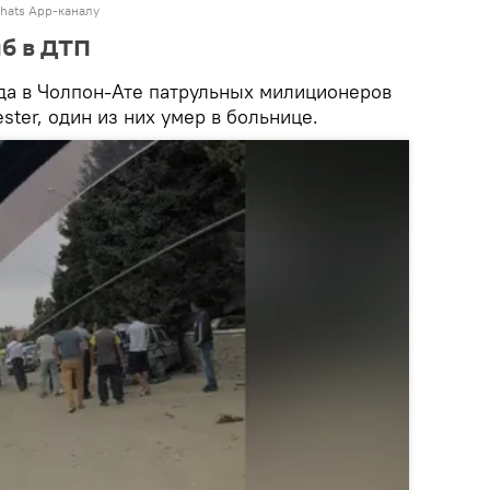
hats App-каналу
б в ДТП
да в Чолпон-Ате патрульных милиционеров
ster, один из них умер в больнице.