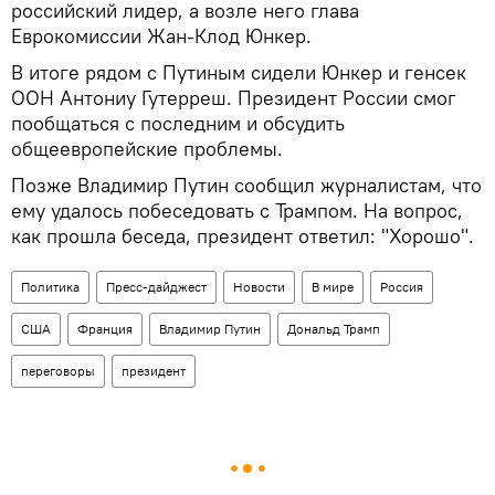
российский лидер, а возле него глава
Еврокомиссии Жан-Клод Юнкер.
В итоге рядом с Путиным сидели Юнкер и генсек
ООН Антониу Гутерреш. Президент России смог
пообщаться с последним и обсудить
общеевропейские проблемы.
Позже Владимир Путин сообщил журналистам, что
ему удалось побеседовать с Трампом. На вопрос,
как прошла беседа, президент ответил: "Хорошо".
Политика
Пресс-дайджест
Новости
В мире
Россия
США
Франция
Владимир Путин
Дональд Трамп
переговоры
президент