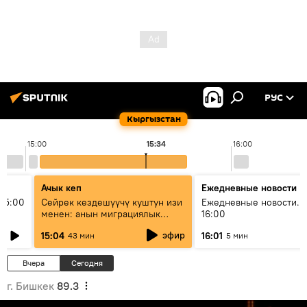
РУС
Кыргызстан
15:00
15:34
16:00
Ачык кеп
Ежедневные новости
15:00
Сейрек кездешүүчү куштун изи
Ежедневные новости. 
менен: анын миграциялык
16:00
жолу эмнеден кабар берет?
эфир
15:04
16:01
43 мин
5 мин
Вчера
Сегодня
г. Бишкек
89.3