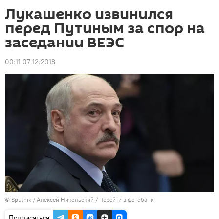
Лукашенко извинился
перед Путиным за спор на
заседании ВЕЭС
00:11 07.12.2018
©
Sputnik
/ Алексей Никольский
/
Перейти в фотобанк
Подписаться