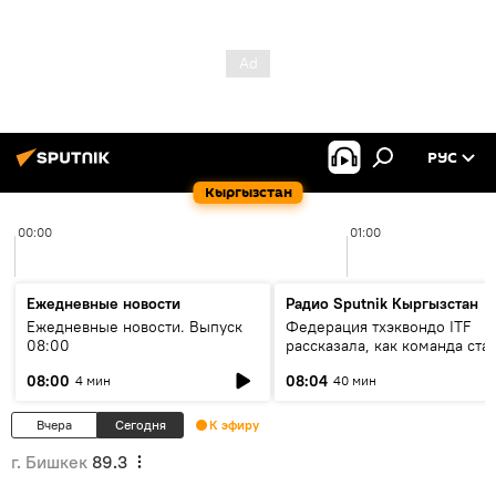
РУС
Кыргызстан
00:00
01:00
Ежедневные новости
Радио Sputnik Кыргызстан
Ежедневные новости. Выпуск
Федерация тхэквондо ITF
08:00
рассказала, как команда ста
жертвой мошенников
08:00
08:04
4 мин
40 мин
Вчера
Сегодня
К эфиру
г. Бишкек
89.3