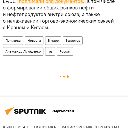
ЕАЭС
подписали ряд документов,
в том числе
о формировании общих рынков нефти
и нефтепродуктов внутри союза, а также
о налаживании торгово-экономических связей
с Ираном и Китаем.
Политика
Новости
В мире
Беларусь
Александр Лукашенко
газ
Россия
Кыргызстан
КЫРГЫЗСТАН
ПОЛИТИКА
РАДИО SPUTNIK КЫРГЫЗСТАН
Р