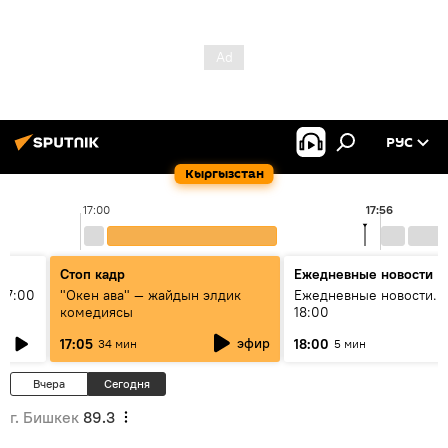
РУС
Кыргызстан
17:00
17:56
Стоп кадр
Ежедневные новости
17:00
"Окен ава" — жайдын элдик
Ежедневные новости. 
комедиясы
18:00
эфир
17:05
18:00
34 мин
5 мин
Вчера
Сегодня
г. Бишкек
89.3