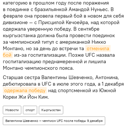
категорию в прошлом году после поражения
в поединке с бразильянкой Амандой Нуньес. В
феврале она провела первый бой в новом для себя
дивизионе — с Присцилой Кечоейра, над которой
одержала уверенную победу. В сентябре
кыргызстанка должна была провести поединок
за чемпионский титул с американкой Никко
Монтано, но за день до встречи та
отменила 
бой
из-за госпитализации. Позже UFC назвала
госпитализацию преднамеренной и лишила
Монтано чемпионского пояса.
Старшая сестра Валентины Шевченко, Антонина,
дебютировала в UFC в июле этого года, а 1 декабря
одержала победу
над спортсменкой из Южной
Кореи Жи Йон Ким.
Новости
спорт
Кыргызстан
Валентина Шевченко — чемпион UFC после победы 9 декабря