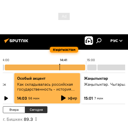
РУС
Кыргызстан
14:00
14:41
15:00
Особый акцент
Жаңылыктар
уск
Как складывалась российская
Жаңылыктар. Чыгарыл
государственность - история
России и геополитика Евразии
эфир
14:03
15:01
56 мин
7 мин
глазами аналитиков
Вчера
Сегодня
г. Бишкек
89.3