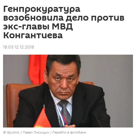
Генпрокуратура
возобновила дело против
экс-главы МВД
Конгантиева
18:03 12.12.2018
©
Sputnik
/ Павел Лисицын
/
Перейти в фотобанк