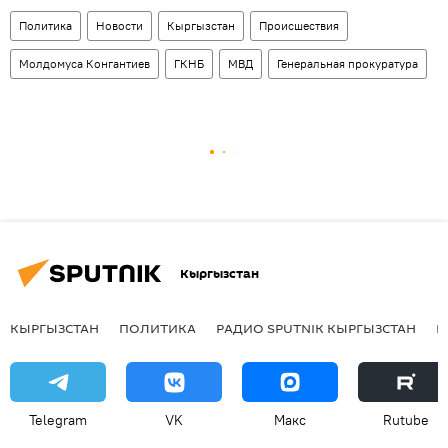
Политика
Новости
Кыргызстан
Происшествия
Молдомуса Конгантиев
ГКНБ
МВД
Генеральная прокуратура
Кыргызстан
КЫРГЫЗСТАН
ПОЛИТИКА
РАДИО SPUTNIK КЫРГЫЗСТАН
Р
Telegram
VK
Макс
Rutube