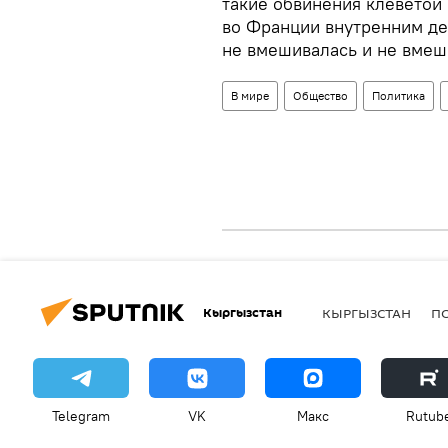
такие обвинения клеветой 
во Франции внутренним дел
не вмешивалась и не вмеш
В мире
Общество
Политика
Кыргызстан
КЫРГЫЗСТАН
П
Telegram
VK
Макс
Rutub