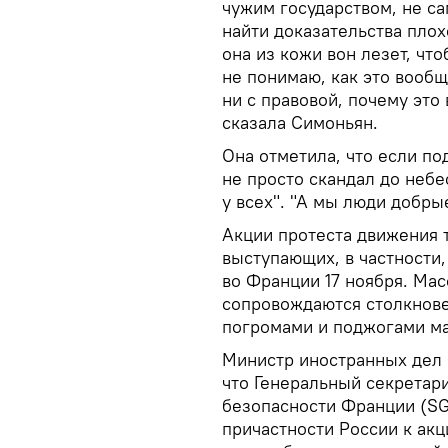
чужим государством, не с
найти доказательства плох
она из кожи вон лезет, чт
не понимаю, как это вообщ
ни с правовой, почему это
сказала Симоньян.
Она отметила, что если по
не просто скандал до неб
у всех". "А мы люди добры
Акции протеста движения 
выступающих, в частности,
во Франции 17 ноября. Мас
сопровождаются столкнове
погромами и поджогами ма
Министр иностранных дел 
что Генеральный секретар
безопасности Франции (SG
причастности России к акц