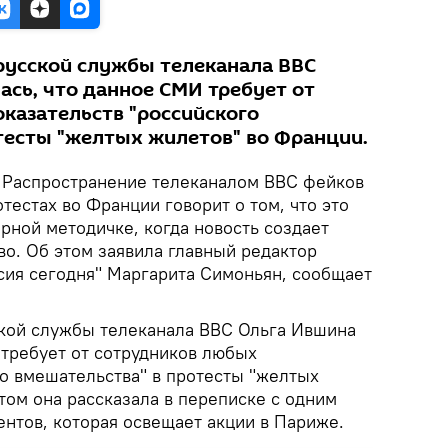
русской службы телеканала BBC
ась, что данное СМИ требует от
казательств "российского
тесты "желтых жилетов" во Франции.
Распространение телеканалом BBC фейков
отестах во Франции говорит о том, что это
рной методичке, когда новость создает
во. Об этом заявила главный редактор
сия сегодня" Маргарита Симоньян, сообщает
кой службы телеканала BBC Ольга Ившина
 требует от сотрудников любых
го вмешательства" в протесты "желтых
том она рассказала в переписке с одним
ентов, которая освещает акции в Париже.