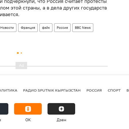
и подчеркнули, что Россия считает протесты
ом этой страны, а в дела других государств
ивается.
Новости
Франция
фэйк
Россия
BBC News
ОЛИТИКА
РАДИО SPUTNIK КЫРГЫЗСТАН
РОССИЯ
СПОРТ
e
OK
Дзен