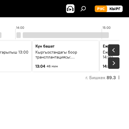
РУС
КЫРГ
14:00
15:00
Күн башат
Ежедневные 
гарылыш 13:00
Кыргызстандагы боор
Ежедневные н
трансплантациясы:
14:00
жетишкендиктер жана өнүгүү
13:04
14:01
46 мин
3 мин
келечеги
г. Бишкек
89.3