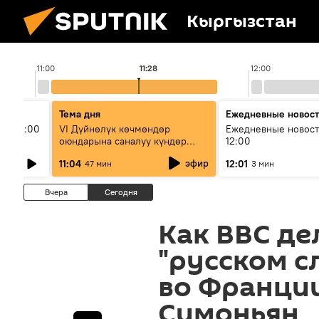
Кыргызстан
11:00
11:28
12:00
Тема дня
Ежедневные новос
ыш 11:00
VI Дүйнөлүк көчмөндөр
Ежедневные новост
оюндарына саналуу күндөр
12:00
калды: даярдык иштери кайсы
эфир
11:04
12:01
47 мин
3 мин
этапка жетти?
Вчера
Сегодня
Как BBC де
"русском с
во Франции
Симоньян