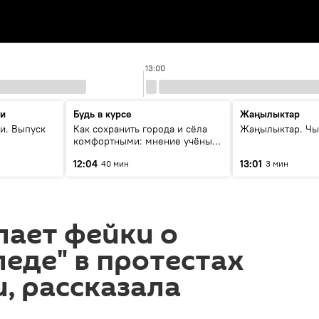
13:00
ти
Будь в курсе
Жаңылыктар
и. Выпуск
Как сохранить города и сёла
Жаңылыктар. Чы
комфортными: мнение учёных
Евразии
12:04
13:01
40 мин
3 мин
лает фейки о
леде" в протестах
, рассказала