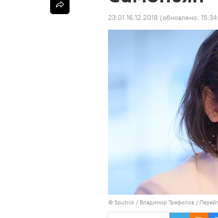
23:01 16.12.2018
(обновлено:
15:34
©
Sputnik
/ Владимир Трефилов
/
Перейт