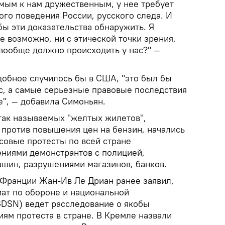
амым к нам дружественным, у нее требует
ого поведения России, русского следа. И
обы эти доказательства обнаружить. Я
е возможно, ни с этической точки зрения,
 вообще должно происходить у нас?" —
добное случилось бы в США, "это был бы
ес, а самые серьезные правовые последствия
е", — добавила Симоньян.
так называемых "желтых жилетов",
 против повышения цен на бензин, начались
совые протесты по всей стране
ниями демонстрантов с полицией,
шин, разрушениями магазинов, банков.
Франции Жан-Ив Ле Дриан ранее заявил,
иат по обороне и национальной
DSN) ведет расследование о якобы
иям протеста в стране. В Кремле назвали