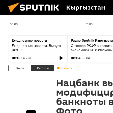
Кыргызстан
00:00
01:00
Ежедневные новости
Радио Sputnik Кыргызста
Ежедневные новости. Выпуск
О вкладе РКФР в развити
08:00
экономики КР и ключевы
секторах до 2030 года
08:00
08:04
4 мин
55 мин
Вчера
Сегодня
К эфиру
Нацбанк в
модифици
банкноты в 
Фото