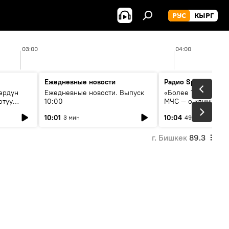
РУС
КЫРГ
03:00
04:00
Ежедневные новости
Радио Sputnik Кыр
өрдүн
Ежедневные новости. Выпуск
«Более 1200 сёл в 
отуу
10:00
МЧС — о климате, 
системе оповещен
10:01
10:04
3 мин
49 мин
населения
г. Бишкек
89.3