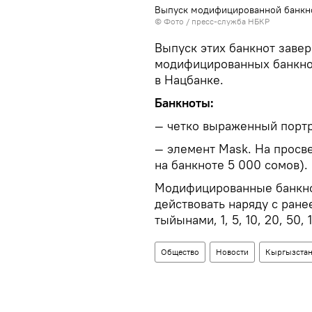
Выпуск модифицированной банкн
© Фото / пресс-служба НБКР
Выпуск этих банкнот заве
модифицированных банкнот
в Нацбанке.
Банкноты:
— четко выраженный портр
— элемент Mask. На просве
на банкноте 5 000 сомов).
Модифицированные банкно
действовать наряду с ране
тыйынами, 1, 5, 10, 20, 50,
Общество
Новости
Кыргызста