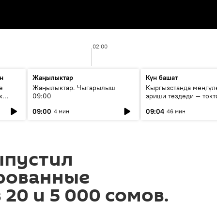
02:00
н
Жаңылыктар
Күн башат
е
Жаңылыктар. Чыгарылыш
Кыргызстанда мөңгүл
х
09:00
эриши тездеди — токт
мүмкүн эмеспи?
09:00
09:04
4 мин
46 мин
ыпустил
рованные
20 и 5 000 сомов.