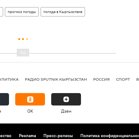
н
прогноз погоды
погода в Кыргызстане
ОЛИТИКА
РАДИО SPUTNIK КЫРГЫЗСТАН
РОССИЯ
СПОРТ
e
OK
Дзен
чество
Реклама
Пресс-релизы
Политика конфиденциально