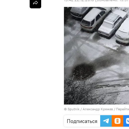
©
Sputnik
/ Александр Кряжев
/
Перейти
Подписаться