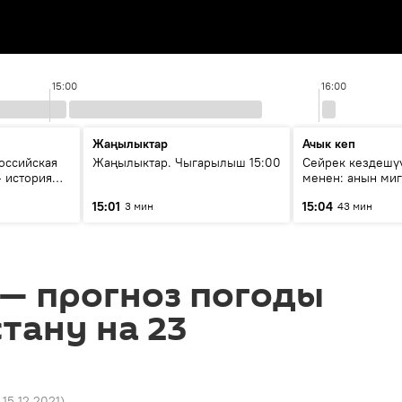
15:00
16:00
Жаңылыктар
Ачык кеп
оссийская
Жаңылыктар. Чыгарылыш 15:00
Сейрек кездешүү
- история
менен: анын ми
ка Евразии
жолу эмнеден ка
15:01
15:04
3 мин
43 мин
 — прогноз погоды
тану на 23
 15.12.2021
)