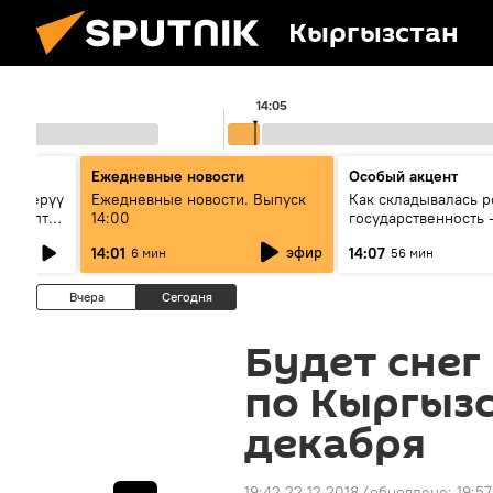
Кыргызстан
14:05
Ежедневные новости
Особый акцент
га берүү
Ежедневные новости. Выпуск
Как складывалась р
 талаптар
14:00
государственность 
России и геополити
эфир
14:01
14:07
6 мин
56 мин
глазами аналитиков
Вчера
Сегодня
Будет снег
по Кыргызс
декабря
19:42 22.12.2018
(обновлено:
19:57