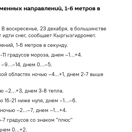
менных направлений, 1-6 метров в
В воскресенье, 23 декабря, в большинстве
т идти снег, сообщает Кыргызгидромет.
ний, 1-6 метров в секунду.
-11 градусов мороза, днем –1…+4.
ю –9…–14, днем 0…–5.
ой областях ночью –4…+1, днем 2-7 выше
ю –2…+3, днем 3-8 тепла.
 16-21 ниже нуля, днем –1…–6.
 ночью –2…–7, днем –1…+4.
-7 градусов со знаком "плюс"
днем 0…+2.