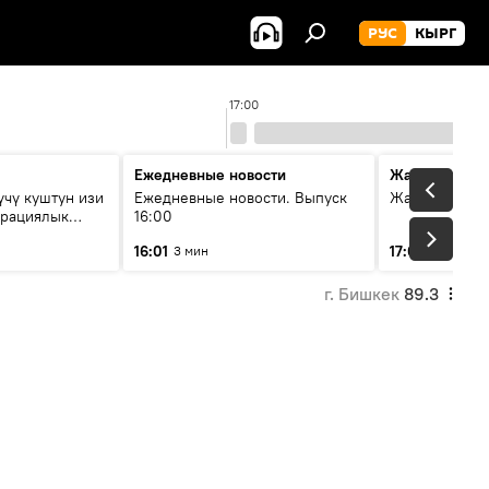
РУС
КЫРГ
17:00
Ежедневные новости
Жаңылыктар
чү куштун изи
Ежедневные новости. Выпуск
Жаңылыктар.
грациялык
16:00
бар берет?
16:01
17:01
3 мин
3 мин
г. Бишкек
89.3