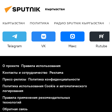
Кыргызстан
КЫРГЫЗСТАН
ПОЛИТИКА
РАДИО SPUTNIK КЫРГЫЗСТАН
Р
Telegram
VK
Макс
Rutube
О проекте
Правила использования
Контакты и сотрудничество
Реклама
Пресс-релизы
Политика конфиденциальности
Политика использования Cookie и автоматического
логирования
Правила применения рекомендательных
технологий
Обратная связь