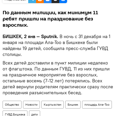
По данным милиции, как минимум 11
ребят пришли на празднование без
взрослых.
БИШКЕК, 2 янв — Sputnik.
В ночь с 31 декабря на 1
января на площади Ала-Тоо в Бишкеке были
найдены 19 детей, сообщила пресс-служба ГУВД
столицы.
Всех детей доставили в пункт милиции недалеко
от флагштока. По данным ГУВД, 11 из них пришли
на праздничное мероприятие без взрослых,
остальные восемь (7-12 лет) потерялись. Всех
детей вернули родителям практически сразу после
проведения разъяснительных бесед.
Общество
Новости
Кыргызстан
Бишкек
площадь Ала-Тоо
ГУВД Бишкека
дети