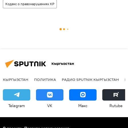
Кодекс о правонарушениях КР
Кыргызстан
КЫРГЫЗСТАН
ПОЛИТИКА
РАДИО SPUTNIK КЫРГЫЗСТАН
Р
Telegram
VK
Макс
Rutube