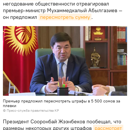
негодование общественности отреагировал
премьер-министр Мухаммедкалый Абылгазиев —
он предложил
пересмотреть сумму
.
Премьер предложил пересмотреть штрафы в 5 500 сомов за
плевки
©
Пресс-служба правительства КР
Президент Сооронбай Жээнбеков пообещал, что
размеры некоторых других штрафов
рассмотрят 