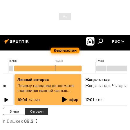
РУС
Кыргызстан
16:00
16:31
17:00
Личный интерес
Жаңылыктар
уск
Почему народная дипломатия
Жаңылыктар. Чыгарыл
становится важной частью
международного
эфир
16:04
17:01
47 мин
7 мин
сотрудничества
Вчера
Сегодня
г. Бишкек
89.3