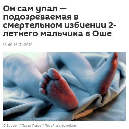
Он сам упал —
подозреваемая в
смертельном избиении 2-
летнего мальчика в Оше
16:40 16.01.2019
©
Sputnik
/ Павел Львов
/
Перейти в фотобанк