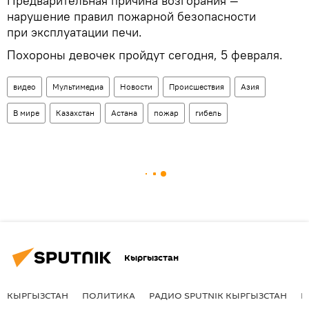
Предварительная причина возгорания —
нарушение правил пожарной безопасности
при эксплуатации печи.
Похороны девочек пройдут сегодня, 5 февраля.
видео
Мультимедиа
Новости
Происшествия
Азия
В мире
Казахстан
Астана
пожар
гибель
Кыргызстан
КЫРГЫЗСТАН
ПОЛИТИКА
РАДИО SPUTNIK КЫРГЫЗСТАН
Р