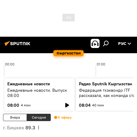
РУС
Кыргызстан
00:00
01:00
Ежедневные новости
Радио Sputnik Кыргызстан
Ежедневные новости. Выпуск
Федерация тхэквондо ITF
08:00
рассказала, как команда ста
жертвой мошенников
08:00
08:04
4 мин
40 мин
Вчера
Сегодня
К эфиру
г. Бишкек
89.3