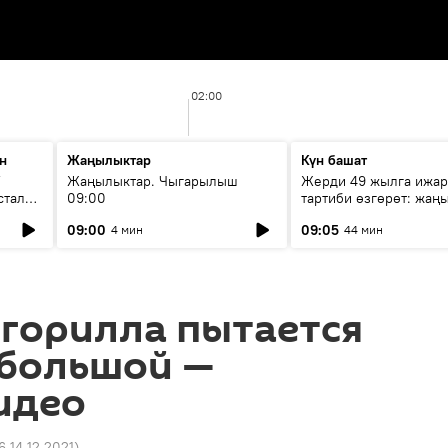
02:00
н
Жаңылыктар
Күн башат
F
Жаңылыктар. Чыгарылыш
Жерди 49 жылга ижар
стала
09:00
тартиби өзгөрөт: жаңы
эмнени көздөйт?
09:00
09:05
4 мин
44 мин
 горилла пытается
 большой —
идео
6 14.12.2021
)