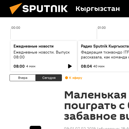
Кыргызстан
00:00
01:00
Ежедневные новости
Радио Sputnik Кыргызста
Ежедневные новости. Выпуск
Федерация тхэквондо IT
08:00
рассказала, как команда 
жертвой мошенников
08:00
08:04
4 мин
40 мин
Вчера
Сегодня
К эфиру
Маленькая
поиграть с
забавное в
09:01 07.02.2019
(обновлено:
18:4