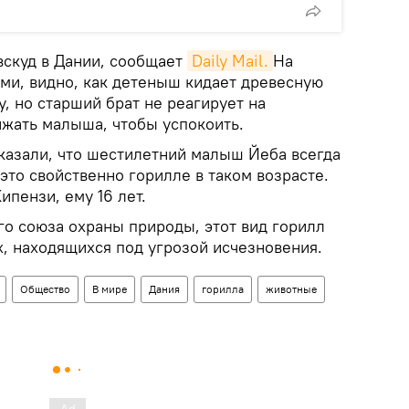
вскуд в Дании, сообщает
Daily Mail.
На
ями, видно, как детеныш кидает древесную
, но старший брат не реагирует на
ижать малыша, чтобы успокоить.
казали, что шестилетний малыш Йеба всегда
 это свойственно горилле в таком возрасте.
ипензи, ему 16 лет.
 союза охраны природы, этот вид горилл
х, находящихся под угрозой исчезновения.
Общество
В мире
Дания
горилла
животные