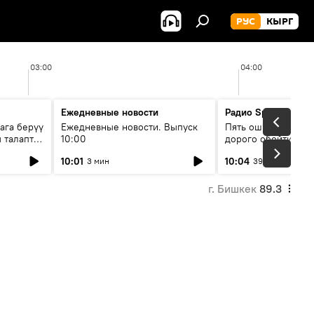
РУС
КЫРГ
03:00
04:00
Ежедневные новости
Радио Sputnik Кыр
ага берүү
Ежедневные новости. Выпуск
Пять ошибок котор
 талаптар
10:00
дорого обойтись п
жилья
10:01
10:04
3 мин
39 мин
г. Бишкек
89.3