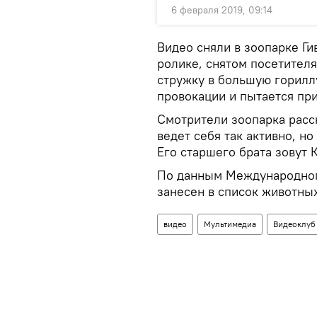
6 февраля 2019, 09:14
Видео сняли в зоопарке Ги
ролике, снятом посетител
стружку в большую гориллу
провокации и пытается пр
Смотрители зоопарка расс
ведет себя так активно, но
Его старшего брата зовут К
По данным Международного
занесен в список животны
видео
Мультимедиа
Видеоклуб