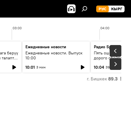
РУС
КЫРГ
03:00
04:00
Ежедневные новости
Радио Sputnik Кыр
ага берүү
Ежедневные новости. Выпуск
Пять ошибок котор
 талаптар
10:00
дорого обойтись п
жилья
10:01
10:04
3 мин
39 мин
г. Бишкек
89.3