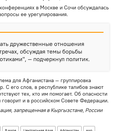
а конференциях в Москве и Сочи обсуждалась
вопросы ее урегулирования.
вать дружественные отношения
тречах, обсуждая темы борьбы
отиками", — подчеркнул политик.
лема для Афганистана — группировка
р. С его слов, в республике талибов знают
етствуют тех, кто им помогает. Об опасности
н говорит и в российском Совете Федерации.
ация, запрещенная в Кыргызстане, России
В мире
Центральная Азия
Афганистан
мир