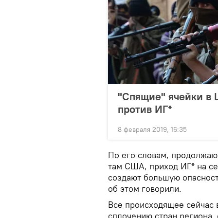
"Спящие" ячейки в 
против ИГ*
8 февраля 2019, 16:35
По его словам, продолжаю
там США, приход ИГ* на с
создают большую опасность
об этом говорили.
Все происходящее сейчас 
сплочению стран региона, 