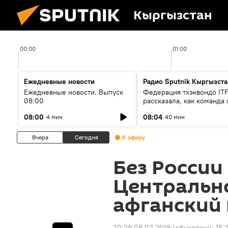
Кыргызстан
00:00
01:00
Ежедневные новости
Радио Sputnik Кыргызста
Ежедневные новости. Выпуск
Федерация тхэквондо IT
08:00
рассказала, как команда 
жертвой мошенников
08:00
08:04
4 мин
40 мин
Вчера
Сегодня
К эфиру
Без России
Центральн
афганский 
20:29 08.02.2019
(обновлено:
16: