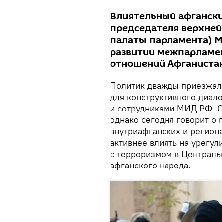
Влиятельный афгански
председателя верхней
палаты парламента) М
развитии межпарламен
отношений Афганистан
Политик дважды приезжал 
для конструктивного диал
и сотрудниками МИД РФ. С
однако сегодня говорит о 
внутриафганских и регион
активнее влиять на урегу
с терроризмом в Централь
афганского народа.