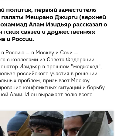
й политик, первый заместитель
 палаты Мешрано Джирги (верхней
охаммад Алам Изидьяр рассказал о
тских связей и дружественных
а и России.
в Россию — в Москву и Сочи —
ога с коллегами из Совета Федерации
енатор Изидьяр в прошлом "моджахед",
пользе российского участия в решении
альных проблем, призывает Москву
лирование конфликтных ситуаций и борьбу
ной Азии. И он выражает волю всего