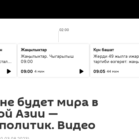
02:00
н
Жаңылыктар
Күн башат
F
Жаңылыктар. Чыгарылыш
Жерди 49 жылга ижар
стала
09:00
тартиби өзгөрөт: жаңы
эмнени көздөйт?
09:00
09:05
4 мин
44 мин
 не будет мира в
ой Азии —
политик. Видео
20 03.08.2023
)