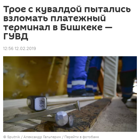
Трое с кувалдой пытались
взломать платежный
терминал в Бишкеке —
ГУВД
12:56 12.02.2019
©
Sputnik
/ Александр Гальперин
/
Перейти в фотобанк