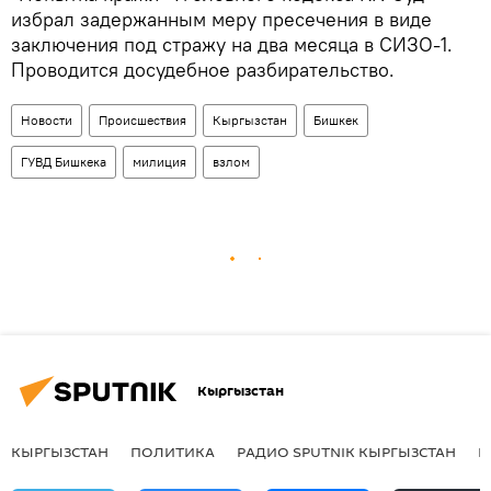
избрал задержанным меру пресечения в виде
заключения под стражу на два месяца в СИЗО-1.
Проводится досудебное разбирательство.
Новости
Происшествия
Кыргызстан
Бишкек
ГУВД Бишкека
милиция
взлом
Кыргызстан
КЫРГЫЗСТАН
ПОЛИТИКА
РАДИО SPUTNIK КЫРГЫЗСТАН
Р