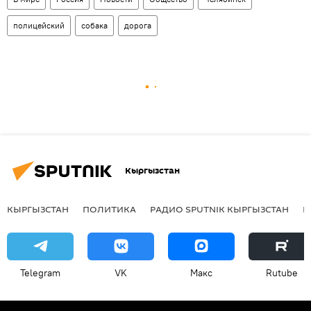
полицейский
собака
дорога
Кыргызстан
КЫРГЫЗСТАН
ПОЛИТИКА
РАДИО SPUTNIK КЫРГЫЗСТАН
Р
Telegram
VK
Макс
Rutube