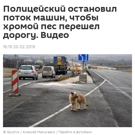
Полицейский остановил
поток машин, чтобы
хромой пес перешел
дорогу. Видео
16:19 20.02.2019
©
Sputnik
/ Алексей Мальгавко
/
Перейти в фотобанк