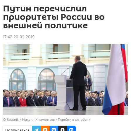
Путин перечислил
приоритеты России во
внешней политике
17:42 20.02.2019
©
Sputnik
/ Михаил Климентьев
/
Перейти в фотобанк
Подписаться