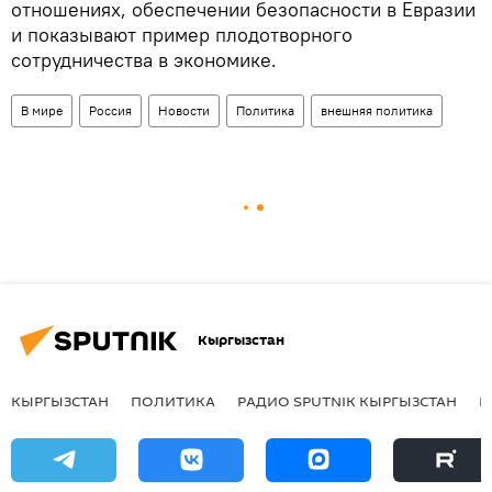
отношениях, обеспечении безопасности в Евразии
и показывают пример плодотворного
сотрудничества в экономике.
В мире
Россия
Новости
Политика
внешняя политика
Кыргызстан
КЫРГЫЗСТАН
ПОЛИТИКА
РАДИО SPUTNIK КЫРГЫЗСТАН
Р