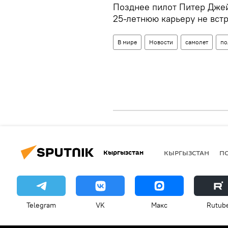
Позднее пилот Питер Джейм
25-летнюю карьеру не встр
В мире
Новости
самолет
по
Кыргызстан
КЫРГЫЗСТАН
П
Telegram
VK
Макс
Rutub