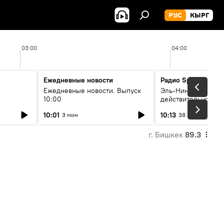
РУС
КЫРГ
03:00
04:00
Ежедневные новости
Радио Sputnik Кыр
Ежедневные новости. Выпуск
Эль-Ниньо, жара и 
10:00
действительно вли
 өнүгүү
погоду в Кыргызст
10:01
10:13
3 мин
38 мин
г. Бишкек
89.3