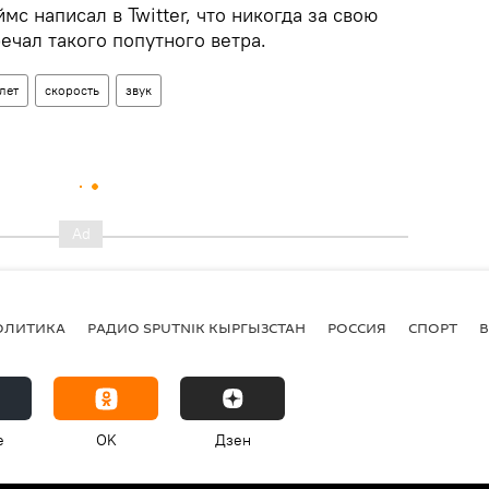
с написал в Twitter, что никогда за свою
ечал такого попутного ветра.
лет
скорость
звук
ОЛИТИКА
РАДИО SPUTNIK КЫРГЫЗСТАН
РОССИЯ
СПОРТ
e
OK
Дзен