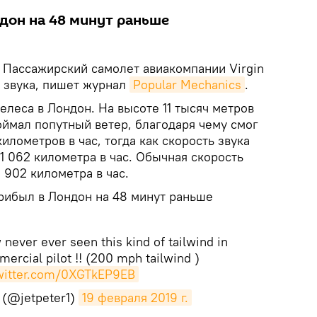
дон на 48 минут раньше
.
Пассажирский самолет авиакомпании Virgin
ь звука, пишет журнал
Popular Mechanics
.
леса в Лондон. На высоте 11 тысяч метров
оймал попутный ветер, благодаря чему смог
километров в час, тогда как скорость звука
 1 062 километра в час. Обычная скорость
 902 километра в час.
прибыл в Лондон на 48 минут раньше
ever ever seen this kind of tailwind in
mercial pilot !! (200 mph tailwind )
twitter.com/0XGTkEP9EB
 (@jetpeter1)
19 февраля 2019 г.