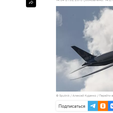
©
Sputnik
/ Алексей Куденко
/
Перейти 
Подписаться