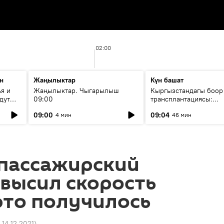
02:00
н
Жаңылыктар
Күн башат
я и
Жаңылыктар. Чыгарылыш
Кыргызстандагы боор
дут
09:00
трансплантациясы:
жетишкендиктер жана
09:00
09:04
4 мин
46 мин
келечеги
пассажирский
высил скорость
 это получилось
 14.12.2021
)