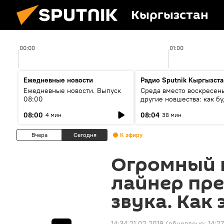
Кыргызстан
00:00
01:00
Ежедневные новости
Радио Sputnik Кыргызста
Ежедневные новости. Выпуск
Среда вместо воскресень
08:00
другие новшества: как бу
проходить выборы в КР?
08:00
08:04
4 мин
38 мин
Вчера
Сегодня
К эфиру
Огромный 
лайнер пре
звука. Как
14:34 21.02.2019
(обновлено:
14:27