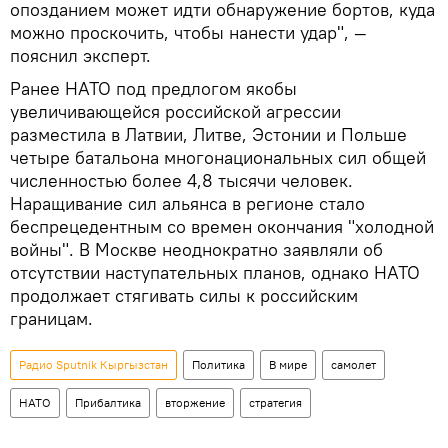
опозданием может идти обнаружение бортов, куда
можно проскочить, чтобы нанести удар", —
пояснил эксперт.
Ранее НАТО под предлогом якобы
увеличивающейся российской агрессии
разместила в Латвии, Литве, Эстонии и Польше
четыре батальона многонациональных сил общей
численностью более 4,8 тысячи человек.
Наращивание сил альянса в регионе стало
беспрецедентным со времен окончания "холодной
войны". В Москве неоднократно заявляли об
отсутствии наступательных планов, однако НАТО
продолжает стягивать силы к российским
границам.
Радио Sputnik Кыргызстан
Политика
В мире
самолет
НАТО
Прибалтика
вторжение
стратегия