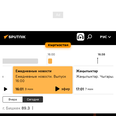
РУС
Кыргызстан
16:00
16:38
Ежедневные новости
Жаңылыктар
ан
Ежедневные новости. Выпуск
Жаңылыктар. Чыгарыл
16:00
эфир
16:01
17:01
3 мин
7 мин
Вчера
Сегодня
г. Бишкек
89.3