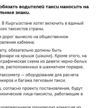
обязать водителей такси наносить на
льные знаки.
.
В Кыргызстане хотят включить в единый
сех таксистов страны.
и дорог вынесло на общественное
овления кабмина.
екту, обязательно должны быть
фонари на крыше (шашки). Кроме этого, на
графическая схема из девяти черно-белых
ов, расположенных в шахматном порядке.
таксометр — оборудование для расчета
ажиров и багажа легковым такси.
, согласно проекту постановления, будут
изические лица-таксисты, работающие в
топеревозчиков производит комиссия из