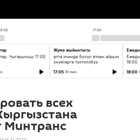
16:00
17:00
тар
Жума жыйынтыгы
Ежедн
ар. Чыгарылыш 17:00
апта ичинде болуп өткөн айрым
Ежедн
окуяларга токтолобуз
18:00
17:05
18:00
ин
51 мин
ровать всех
Кыргызстана
т Минтранс
03 15.12.2021
)