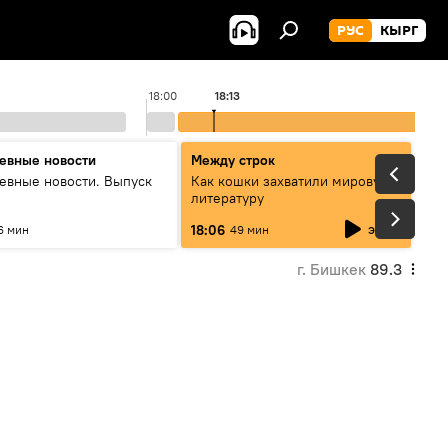
РУС
КЫРГ
18:00
18:13
евные новости
Между строк
евные новости. Выпуск
Как кошки захватили мировую
литературу
эфир
18:06
6 мин
49 мин
г. Бишкек
89.3