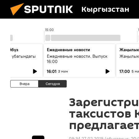
Кыргызстан
15:00
сүйлөйбүз
Ежедневные новости
Жаңылык
 — өз убагындагы
Ежедневные новости. Выпуск
Жаңылыкт
16:00
рологиялык кызмат
16:01
17:00
3 мин
5 м
ндөтүлүүдө
Вчера
Сегодня
Зарегистри
таксистов 
предлагае
09:34 27.02.2019
(обновлено:
20: