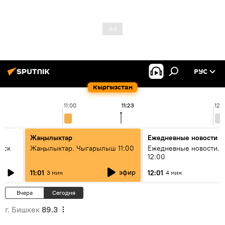
РУС
Кыргызстан
11:00
11:23
12:
Жаңылыктар
Ежедневные новости
уск
Жаңылыктар. Чыгарылыш 11:00
Ежедневные новости. 
12:00
эфир
11:01
12:01
3 мин
4 мин
Вчера
Сегодня
г. Бишкек
89.3