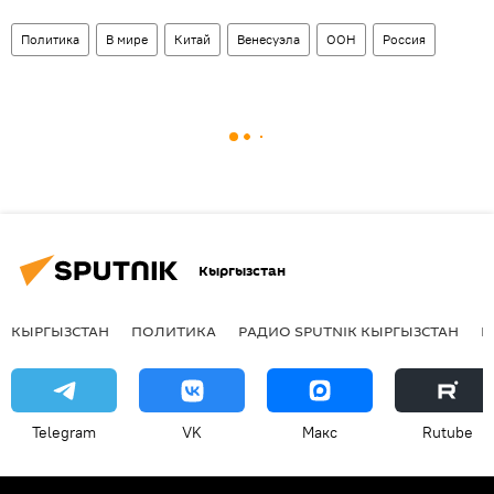
Политика
В мире
Китай
Венесуэла
ООН
Россия
Кыргызстан
КЫРГЫЗСТАН
ПОЛИТИКА
РАДИО SPUTNIK КЫРГЫЗСТАН
Р
Telegram
VK
Макс
Rutube