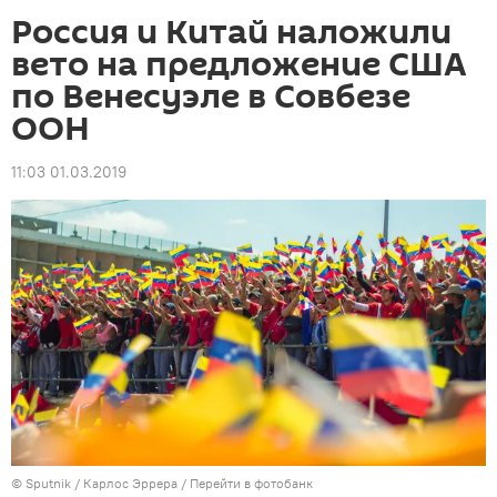
Россия и Китай наложили
вето на предложение США
по Венесуэле в Совбезе
ООН
11:03 01.03.2019
©
Sputnik
/ Карлос Эррера
/
Перейти в фотобанк