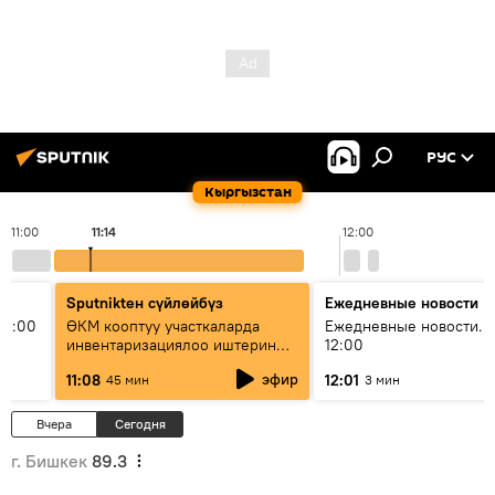
РУС
Кыргызстан
11:00
11:14
12:00
Sputnikteн сүйлөйбүз
Ежедневные новости
11:00
ӨКМ кооптуу участкаларда
Ежедневные новости. 
инвентаризациялоо иштерин
12:00
жүргүзүүдө — иш кайсы этапта?
эфир
11:08
12:01
45 мин
3 мин
Вчера
Сегодня
г. Бишкек
89.3