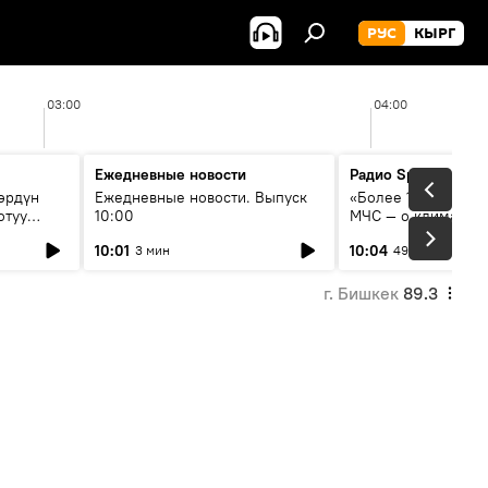
РУС
КЫРГ
03:00
04:00
Ежедневные новости
Радио Sputnik Кыр
өрдүн
Ежедневные новости. Выпуск
«Более 1200 сёл в 
отуу
10:00
МЧС — о климате, 
системе оповещен
10:01
10:04
3 мин
49 мин
населения
г. Бишкек
89.3