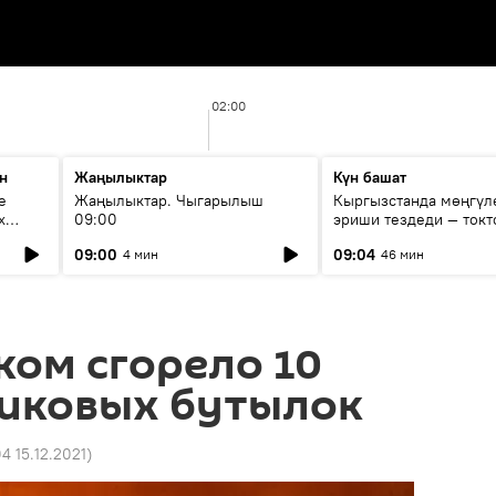
02:00
н
Жаңылыктар
Күн башат
е
Жаңылыктар. Чыгарылыш
Кыргызстанда мөңгүл
х
09:00
эриши тездеди — токт
мүмкүн эмеспи?
09:00
09:04
4 мин
46 мин
ом сгорело 10
тиковых бутылок
4 15.12.2021
)