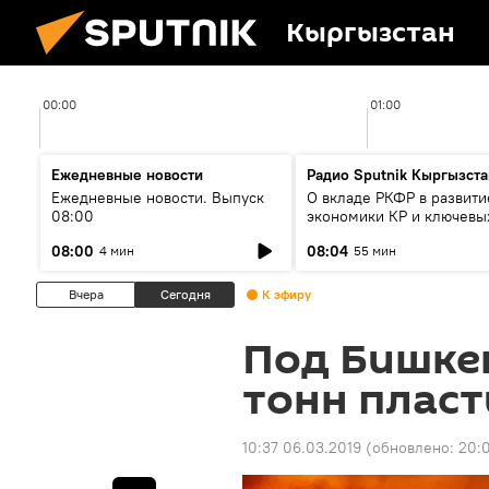
Кыргызстан
00:00
01:00
Ежедневные новости
Радио Sputnik Кыргызста
Ежедневные новости. Выпуск
О вкладе РКФР в развити
08:00
экономики КР и ключевы
секторах до 2030 года
08:00
08:04
4 мин
55 мин
Вчера
Сегодня
К эфиру
Под Бишкек
тонн плас
10:37 06.03.2019
(обновлено:
20:0