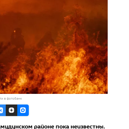
ти в фотобанк
мудунском районе пока неизвестны.