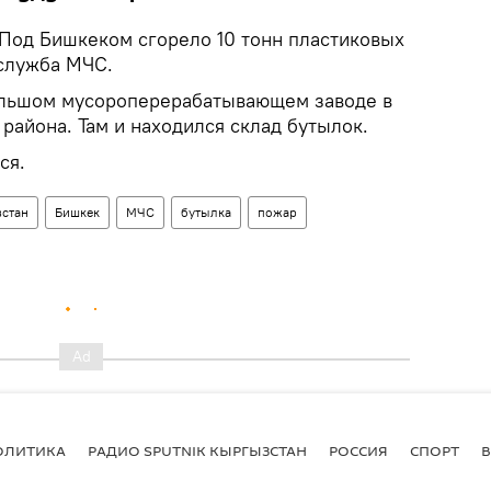
Под Бишкеком сгорело 10 тонн пластиковых
служба МЧС.
льшом мусороперерабатывающем заводе в
района. Там и находился склад бутылок.
ся.
стан
Бишкек
МЧС
бутылка
пожар
ОЛИТИКА
РАДИО SPUTNIK КЫРГЫЗСТАН
РОССИЯ
СПОРТ