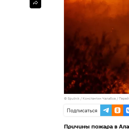
©
Sputnik
/ Константин Чалабов
/
Перей
Подписаться
Причины пожара в Ала