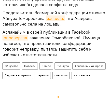
которая якобы делала селфи на ходу.
Представитель Всемирной конфедерации этноигр
Айнура Темирбекова
заявила,
что Аширова
самовольно села на лошадь.
Асланайым в своей публикации в Facebook
опровергла
заявление Темирбековой. Лучница
полагает, что представитель конфедерации
говорит неправду, пытаясь защитить себя и
избежать ответственности.
Общество
Новости
В мире
Культура
Асланайым Аширова
Саудовская Аравия
перелом
операция
Кыргызстан