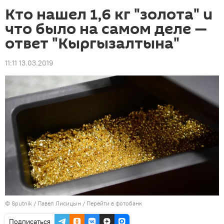
Кто нашел 1,6 кг "золота" и
что было на самом деле —
ответ "Кыргызалтына"
11:11 13.03.2019
©
Sputnik
/ Павел Лисицын
/
Перейти в фотобанк
Подписаться