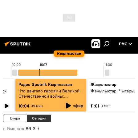
РУС
Кыргызстан
10:00
10:17
11:00
Радио Sputnik Кыргызстан
Жаңылыктар
уск
Что двигало героями Великой
Жаңылыктар. Чыгарылы
Отечественной войны:
вспоминая Чолпонбая
эфир
10:04
11:01
39 мин
3 мин
Тулебердиева
Вчера
Сегодня
г. Бишкек
89.3