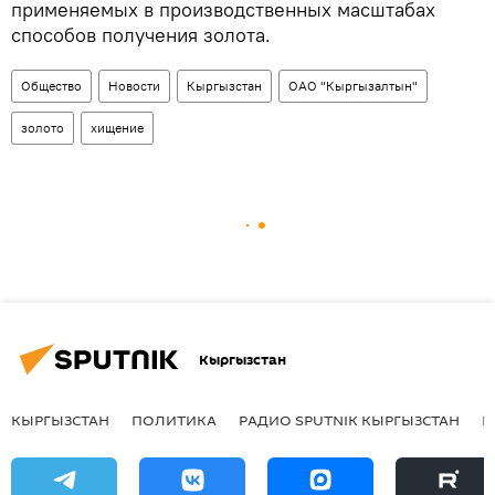
применяемых в производственных масштабах
способов получения золота.
Общество
Новости
Кыргызстан
ОАО "Кыргызалтын"
золото
хищение
Кыргызстан
КЫРГЫЗСТАН
ПОЛИТИКА
РАДИО SPUTNIK КЫРГЫЗСТАН
Р