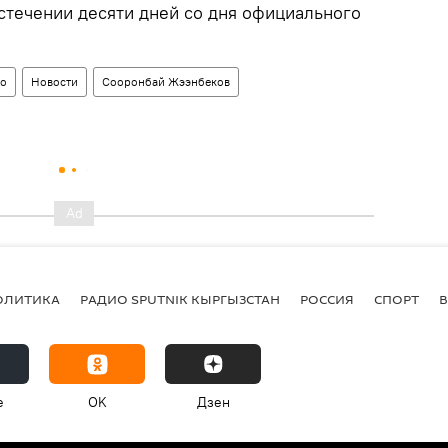
истечении десяти дней со дня официального
во
Новости
Сооронбай Жээнбеков
ОЛИТИКА
РАДИО SPUTNIK КЫРГЫЗСТАН
РОССИЯ
СПОРТ
e
OK
Дзен