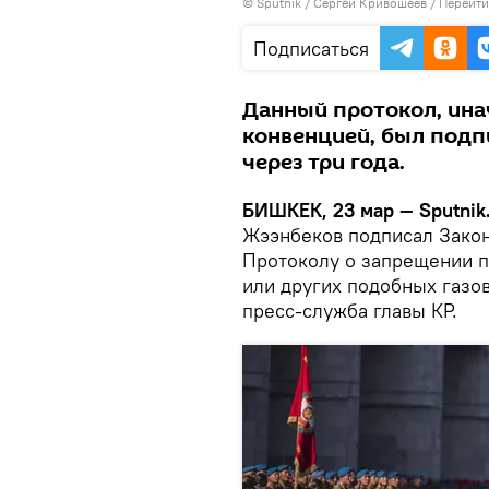
©
Sputnik
/ Сергей Кривошеев
/
Перейти
Подписаться
Данный протокол, ин
конвенцией, был подпи
через три года.
БИШКЕК, 23 мар — Sputnik
Жээнбеков подписал Закон
Протоколу о запрещении п
или других подобных газов
пресс-служба главы КР.