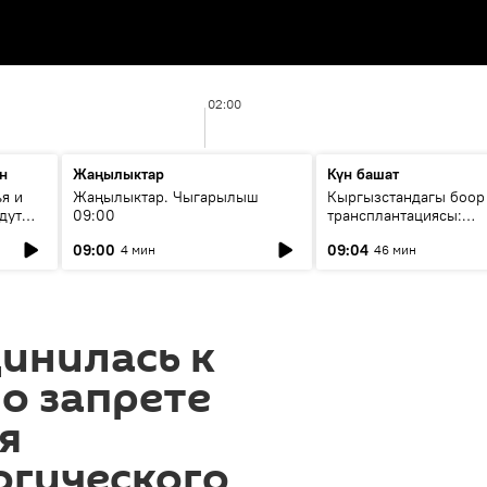
02:00
н
Жаңылыктар
Күн башат
я и
Жаңылыктар. Чыгарылыш
Кыргызстандагы боор
дут
09:00
трансплантациясы:
жетишкендиктер жана
09:00
09:04
4 мин
46 мин
келечеги
инилась к
о запрете
я
огического