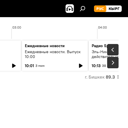
РУС
КЫРГ
03:00
04:00
Ежедневные новости
Радио Sputnik Кыр
Ежедневные новости. Выпуск
Эль-Ниньо, жара и 
10:00
действительно вли
 өнүгүү
погоду в Кыргызст
10:01
10:13
3 мин
38 мин
г. Бишкек
89.3