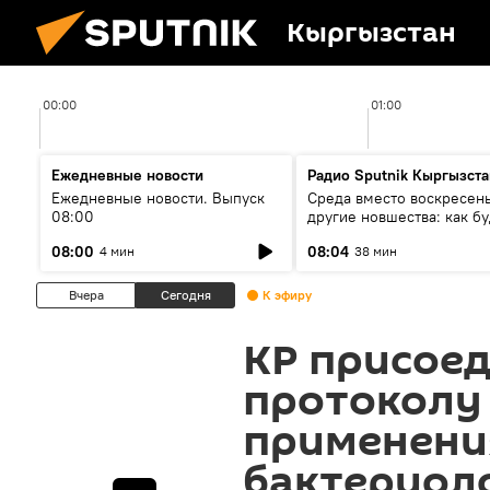
Кыргызстан
00:00
01:00
Ежедневные новости
Радио Sputnik Кыргызста
Ежедневные новости. Выпуск
Среда вместо воскресень
08:00
другие новшества: как бу
проходить выборы в КР?
08:00
08:04
4 мин
38 мин
Вчера
Сегодня
К эфиру
КР присоед
протоколу 
применени
бактериол